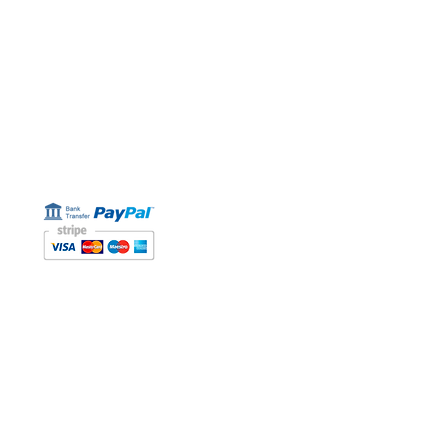
Servicio de e-mail:
galicia_surf_ventas@hotmail.com
ESTAMOS AQUÍ
Golden Sand shop:
Carretera de la Lanzada 36 - bajo B
Portonovo - Pontevedra
Spain
TEL.
+34 677145470
IVA-no: ES76827775R
FORMAS DE PAGO
BOLETÍN
Participe en nuestros soreteos y gane cupones de
descuento.
Interesantes, ofertas VIP y recomendaciones.
(Siempre puede darse de baja) Puede tomar hasta 24
horas.
SURFSKATES
Medidas de los shapes
Our partner:
Glutier skateboards