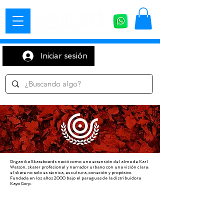
Iniciar sesión
Organika Skateboards nació como una extensión del alma de Karl
Watson, skater profesional y narrador urbano con una visión clara:
el skate no solo es técnica, es cultura, conexión y propósito.
Fundada en los años 2000 bajo el paraguas de la distribuidora
Kayo Corp.