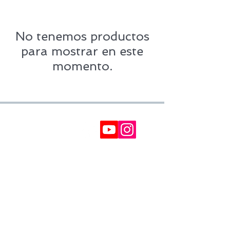
No tenemos productos
para mostrar en este
momento.
SOPORTE
Política de Privacidad
Política de cookies
Contacto
Devoluciones
Reclamaciones
IMPUESTOS NO INCLUÍDOS
GOLDENSANDSHOP
Servicio de atención al cliente:
Whatsapp:
+34 677145470