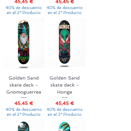
Precio
Precio
45,45 €
45,45 €
40% de descuento
40% de descuento
en el 2º Producto
en el 2º Producto
Golden Sand
Golden Sand
skate deck -
skate deck -
Gnomoguerrea
Honge
Precio
Precio
45,45 €
45,45 €
40% de descuento
40% de descuento
en el 2º Producto
en el 2º Producto