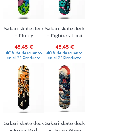
Sakari skate deck
Sakari skate deck
- Flurcy
- Fighters Limit
Precio
Precio
45,45 €
45,45 €
40% de descuento
40% de descuento
en el 2º Producto
en el 2º Producto
Sakari skate deck
Sakari skate deck
- Frum Park
- Japan Wave