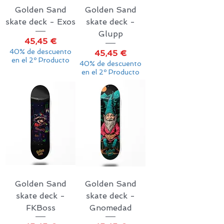
Golden Sand
Golden Sand
skate deck - Exos
skate deck -
Glupp
Precio
45,45 €
40% de descuento
Precio
45,45 €
en el 2º Producto
40% de descuento
en el 2º Producto
Golden Sand
Golden Sand
skate deck -
skate deck -
FKBoss
Gnomedad