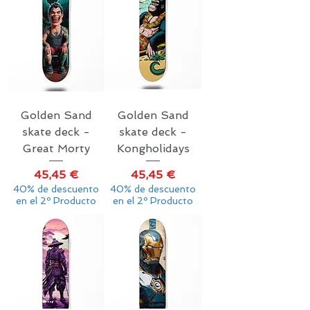
Golden Sand
Golden Sand
skate deck -
skate deck -
Great Morty
Kongholidays
Precio
Precio
45,45 €
45,45 €
40% de descuento
40% de descuento
en el 2º Producto
en el 2º Producto