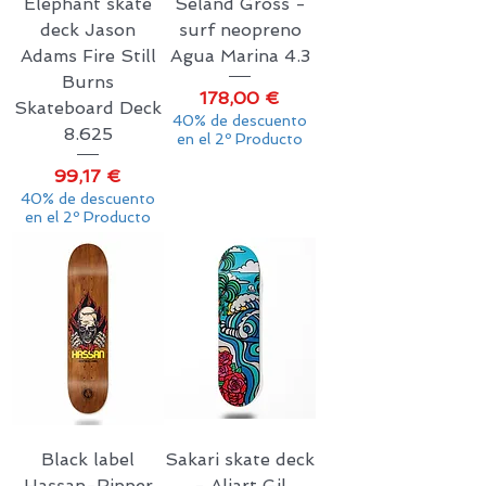
Elephant skate
Seland Gross -
deck Jason
surf neopreno
Adams Fire Still
Agua Marina 4.3
Burns
Precio
178,00 €
Skateboard Deck
40% de descuento
8.625
en el 2º Producto
Precio
99,17 €
40% de descuento
en el 2º Producto
Black label
Sakari skate deck
Hassan-Ripper
- Aliart Gil