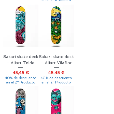
Sakari skate deck
Sakari skate deck
- Aliart Telde
- Aliart Vilaflor
Precio
Precio
45,45 €
45,45 €
40% de descuento
40% de descuento
en el 2º Producto
en el 2º Producto