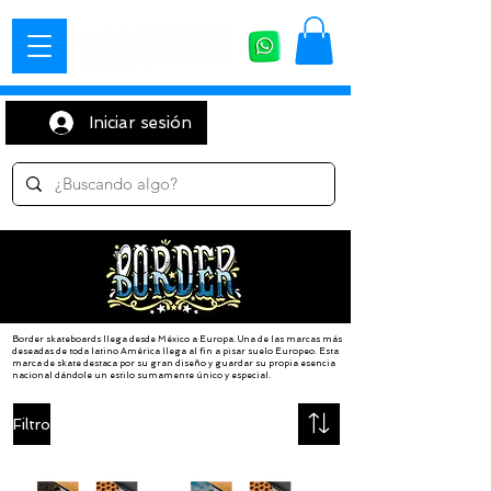
Iniciar sesión
Border skateboards llega desde México a Europa. Una de las marcas más
deseadas de toda latino América llega al fin a pisar suelo Europeo. Esta
marca de skate destaca por su gran diseño y guardar su propia esencia
nacional dándole un estilo sumamente único y especial.
Filtro