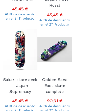
Resat
Precio
45,45 €
40% de descuento
Precio
45,45 €
en el 2º Producto
40% de descuento
en el 2º Producto
Sakari skate deck
Golden Sand
- Japan
Exos skate
Supremacy
complete
Precio
Precio
45,45 €
90,91 €
40% de descuento
40% de descuento
en el 2º Producto
en el 2º Producto