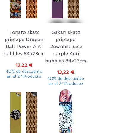
Tonato skate
Sakari skate
griptape Dragon
griptape
Ball Power Anti
Downhill juice
bubbles 84x23cm
purple Anti
bubbles 84x23cm
Precio
13,22 €
40% de descuento
Precio
13,22 €
en el 2º Producto
40% de descuento
en el 2º Producto