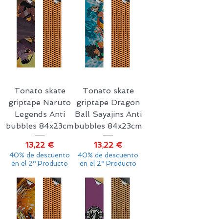
Tonato skate
Tonato skate
griptape Naruto
griptape Dragon
Legends Anti
Ball Sayajins Anti
bubbles 84x23cm
bubbles 84x23cm
Precio
Precio
13,22 €
13,22 €
40% de descuento
40% de descuento
en el 2º Producto
en el 2º Producto