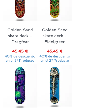
Golden Sand
Golden Sand
skate deck -
skate deck -
Dregfear
Eldelgreen
Precio
Precio
45,45 €
45,45 €
40% de descuento
40% de descuento
en el 2º Producto
en el 2º Producto