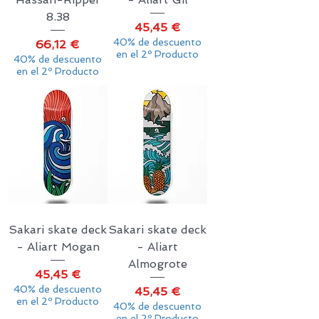
8.38
Precio
45,45 €
40% de descuento
Precio
66,12 €
en el 2º Producto
40% de descuento
en el 2º Producto
Sakari skate deck
Sakari skate deck
- Aliart Mogan
- Aliart
Almogrote
Precio
45,45 €
40% de descuento
Precio
45,45 €
en el 2º Producto
40% de descuento
en el 2º Producto