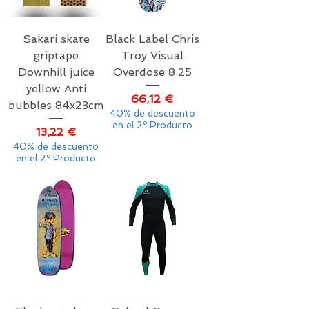
Sakari skate
Black Label Chris
griptape
Troy Visual
Downhill juice
Overdose 8.25
yellow Anti
Precio
66,12 €
bubbles 84x23cm
40% de descuento
en el 2º Producto
Precio
13,22 €
40% de descuento
en el 2º Producto