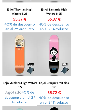
Enjoi Thaynan High
Enjoi Samarria High
Waters 8.25
Waters 8.25
Precio
Precio
55,37 €
55,37 €
40% de descuento
40% de descuento
en el 2º Producto
en el 2º Producto
Enjoi Judkins High Waters
Enjoi Creeper HYB pink
8.5
8.0
Agotado
40% de
Precio
53,72 €
descuento en el 2º
40% de descuento
Producto
en el 2º Producto