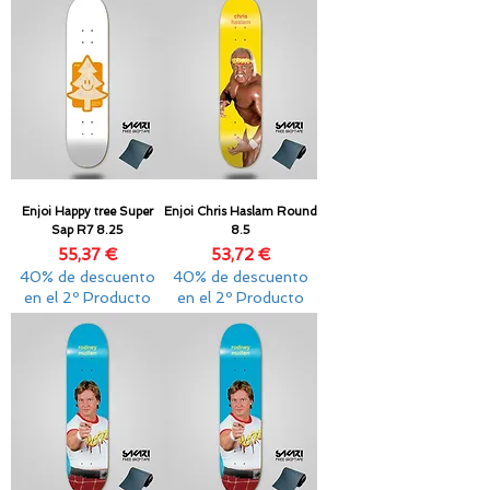
Enjoi Happy tree Super
Enjoi Chris Haslam Round
Sap R7 8.25
8.5
Precio
Precio
55,37 €
53,72 €
40% de descuento
40% de descuento
en el 2º Producto
en el 2º Producto