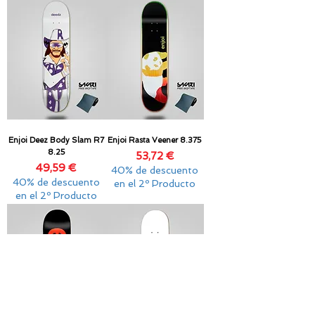
Enjoi Deez Body Slam R7
Enjoi Rasta Veener 8.375
8.25
Precio
53,72 €
Precio
49,59 €
40% de descuento
40% de descuento
en el 2º Producto
en el 2º Producto