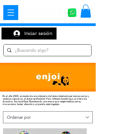
Iniciar sesión
En el año 2000, en medio de una industria del skate dominada por marcas serias y
estéticas agresivas, el skater profesional Marc Johnson decidió que era hora de
divertirse. Así nació Enjoi Skateboards, una marca que rompió moldes con su
irreverencia, humor absurdo y un panda como logotipo.