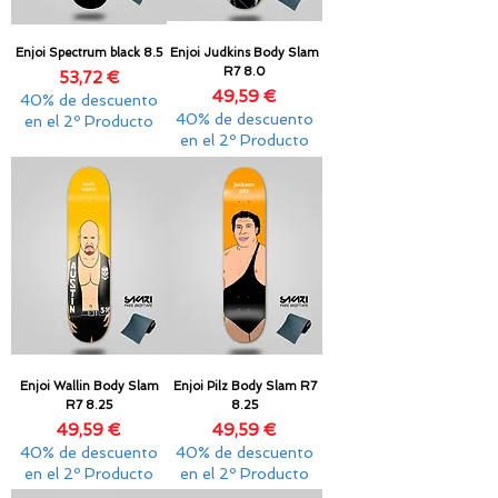
Enjoi Spectrum black 8.5
Enjoi Judkins Body Slam
R7 8.0
Precio
53,72 €
Precio
49,59 €
40% de descuento
40% de descuento
en el 2º Producto
en el 2º Producto
Enjoi Wallin Body Slam
Enjoi Pilz Body Slam R7
R7 8.25
8.25
Precio
Precio
49,59 €
49,59 €
40% de descuento
40% de descuento
en el 2º Producto
en el 2º Producto