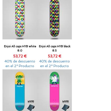
Enjoi All caps HYB white
Enjoi All caps HYB black
8.0
8.5
Precio
Precio
53,72 €
53,72 €
40% de descuento
40% de descuento
en el 2º Producto
en el 2º Producto