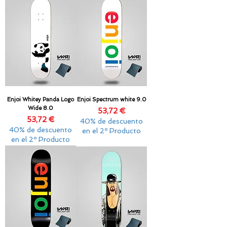
Enjoi Whitey Panda Logo
Enjoi Spectrum white 9.0
Wide 8.0
Precio
53,72 €
Precio
53,72 €
40% de descuento
40% de descuento
en el 2º Producto
en el 2º Producto