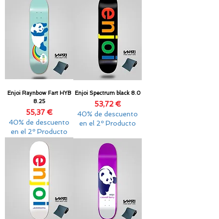
Enjoi Raynbow Fart HYB
Enjoi Spectrum black 8.0
8.25
Precio
53,72 €
Precio
55,37 €
40% de descuento
40% de descuento
en el 2º Producto
en el 2º Producto