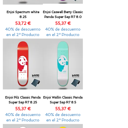
Enjoi Spectrum white
Enjoi Caswell Berry Classic
8.25
Panda Super Sap R7 8.0
Precio
Precio
53,72 €
55,37 €
40% de descuento
40% de descuento
en el 2º Producto
en el 2º Producto
Enjoi Pilz Classic Panda
Enjoi Wallin Classic Panda
Super Sap R7 8.25
Super Sap R7 8.5
Precio
Precio
55,37 €
55,37 €
40% de descuento
40% de descuento
en el 2º Producto
en el 2º Producto