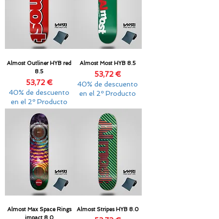
Almost Outliner HYB red
Almost Most HYB 8.5
8.5
Precio
53,72 €
Precio
53,72 €
40% de descuento
40% de descuento
en el 2º Producto
en el 2º Producto
Almost Max Space Rings
Almost Stripes HYB 8.0
impact 8.0