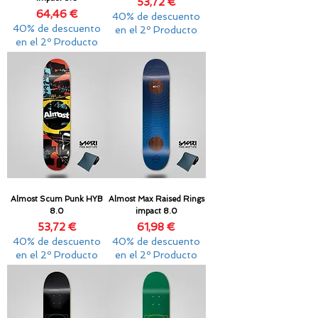
Precio
53,72 €
Precio
64,46 €
40% de descuento
40% de descuento
en el 2º Producto
en el 2º Producto
Almost Scum Punk HYB
Almost Max Raised Rings
8.0
impact 8.0
Precio
Precio
53,72 €
61,98 €
40% de descuento
40% de descuento
en el 2º Producto
en el 2º Producto