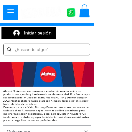
Iniciar sesión
Almost Skateboards es una marca estadounidense conocida por
producir skate, tablas y hardware de excelente calidad. Fue fundada por
dos leyendas del mundo del skate, Rodney Mullen y Daewon Song en
2003. Muchos skaters hacen skate con Almost y todos elogian el pop y
la durabilidad de las tablas.
En contra de la tradición, Rodney y Daewon comenzaron a desarrollar
tablas de skate Almost con capas internas de fibra de carbono para
mejorar la relación resistencia / peso. Esta apuesta innovadora fue
totalmente triunfadora, ya que las tablas Almost ahora son utilizadas
por una larga lista de skaters profesionales.