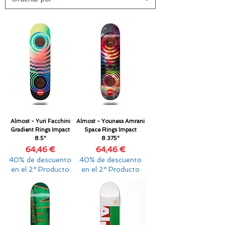
Almost - Yuri Facchini
Almost - Youness Amrani
Gradient Rings Impact
Space Rings Impact
8.5"
8.375"
Precio
Precio
64,46 €
64,46 €
40% de descuento
40% de descuento
en el 2º Producto
en el 2º Producto