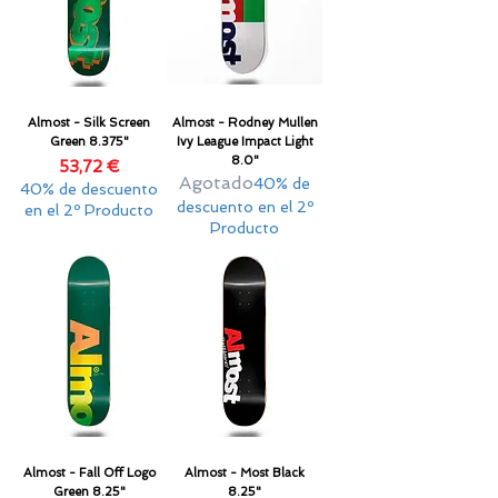
Almost - Silk Screen
Almost - Rodney Mullen
Green 8.375"
Ivy League Impact Light
8.0"
Precio
53,72 €
Agotado
40% de
40% de descuento
descuento en el 2º
en el 2º Producto
Producto
Almost - Fall Off Logo
Almost - Most Black
Green 8.25"
8.25"