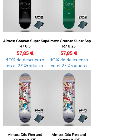
Almost Greener Super Sap
Almost Greener Super Sap
R7 8.5
R7 8.25
Precio
Precio
57,85 €
57,85 €
40% de descuento
40% de descuento
en el 2º Producto
en el 2º Producto
Almost Dilo Ren and
Almost Dilo Ren and