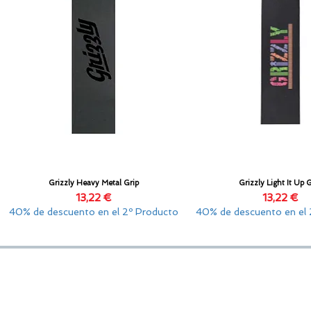
Grizzly Heavy Metal Grip
Grizzly Light It Up 
Vista rápida
Vista rápida
Precio
Precio
13,22 €
13,22 €
40% de descuento en el 2º Producto
40% de descuento en el 
SOPORTE
GOLDENSANDSHOP
olítica de Privacidad
Servicio de atención al cliente: