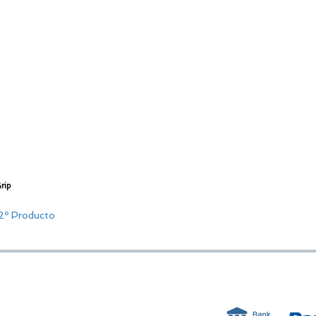
Grip
2º Producto
ESTAMOS AQUÍ
FORMAS D
Golden Sand shop: