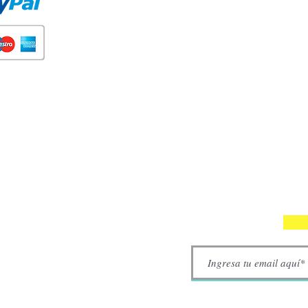
Participe en nuestros soreteos y gane cupones d
descuento.
Interesantes, ofertas VIP y recomendaciones.
(Siempre puede darse de baja) Puede tomar has
24 horas.
SUSCRÍBETE A NUESTRA NE
Tus datos no serán adelantados a terceros. Puedes cancelar t
Do Not Sell My Personal Information