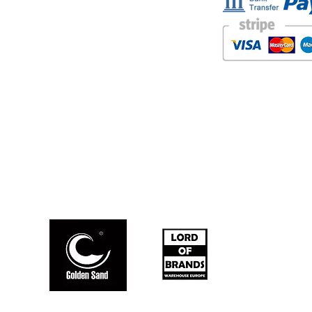
Carretera de la Lanzada 36 - bajo B
Portonovo - Pontevedra
Spain
TEL. +34 677145470
IVA-no: ES76827775R