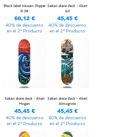
Black label Hassan-Ripper
Sakari skate deck - Aliart
8.38
Gil
Precio
Precio
66,12 €
45,45 €
40% de descuento
40% de descuento
en el 2º Producto
en el 2º Producto
Sakari skate deck - Aliart
Sakari skate deck - Aliart
Mogan
Almogrote
Precio
Precio
45,45 €
45,45 €
40% de descuento
40% de descuento
en el 2º Producto
en el 2º Producto