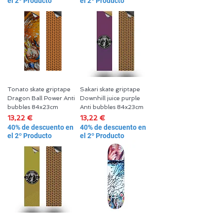
el 2º Producto
el 2º Producto
Tonato skate griptape
Sakari skate griptape
Dragon Ball Power Anti
Downhill juice purple
bubbles 84x23cm
Anti bubbles 84x23cm
Precio
Precio
13,22 €
13,22 €
40% de descuento en
40% de descuento en
el 2º Producto
el 2º Producto