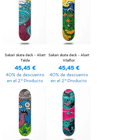
Sakari skate deck - Aliart
Sakari skate deck - Aliart
Telde
Vilaflor
Precio
Precio
45,45 €
45,45 €
40% de descuento
40% de descuento
en el 2º Producto
en el 2º Producto