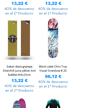
Precio
Precio
13,22 €
13,22 €
40% de descuento
40% de descuento
en el 2º Producto
en el 2º Producto
Sakari skate griptape
Black Label Chris Troy
Downhill juice yellow Anti
Visual Overdose 8.25
bubbles 84x23cm
Precio
66,12 €
Precio
13,22 €
40% de descuento
40% de descuento
en el 2º Producto
en el 2º Producto