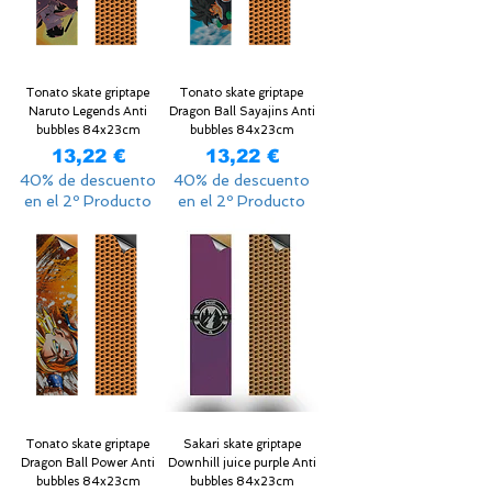
Tonato skate griptape
Tonato skate griptape
Naruto Legends Anti
Dragon Ball Sayajins Anti
bubbles 84x23cm
bubbles 84x23cm
Precio
Precio
13,22 €
13,22 €
40% de descuento
40% de descuento
en el 2º Producto
en el 2º Producto
Tonato skate griptape
Sakari skate griptape
Dragon Ball Power Anti
Downhill juice purple Anti
bubbles 84x23cm
bubbles 84x23cm