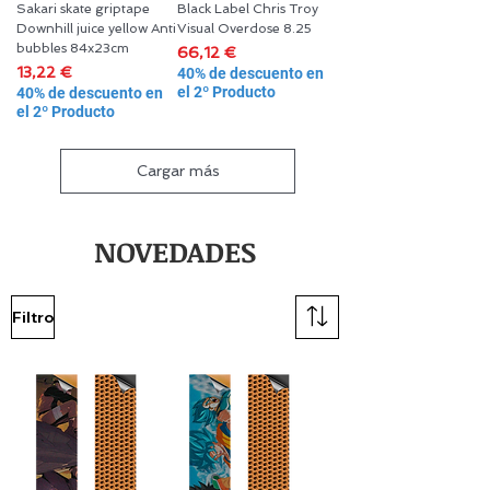
Sakari skate griptape
Black Label Chris Troy
Downhill juice yellow Anti
Visual Overdose 8.25
bubbles 84x23cm
Precio
66,12 €
Precio
13,22 €
40% de descuento en
el 2º Producto
40% de descuento en
el 2º Producto
Cargar más
NOVEDADES
Filtro