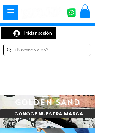
Iniciar sesión
ENVÍO GRATUITO
​​Para pedidos superiores a 60€ en Península y Baleares
Para pedidos superiores a 60€ en Portugal
Pedidos superiores a 250 € en la Union Europea
DEVOLUCIONES
Hasta 30 días después de su recepción
Servicio de atención al cliente
GOLDEN SAND
CONOCE NUESTRA MARCA