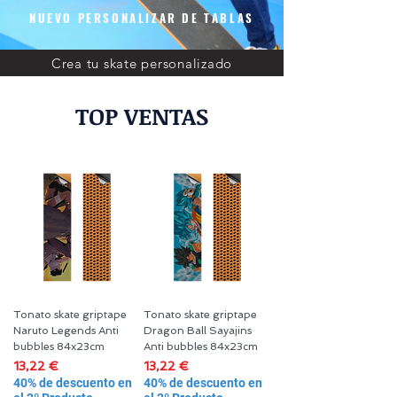
NUEVO PERSONALIZAR DE TABLAS
Crea tu skate personalizado
TOP VENTAS
Tonato skate griptape
Tonato skate griptape
Naruto Legends Anti
Dragon Ball Sayajins
bubbles 84x23cm
Anti bubbles 84x23cm
Precio
Precio
13,22 €
13,22 €
40% de descuento en
40% de descuento en