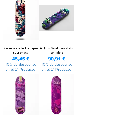
Sakari skate deck - Japan
Golden Sand Exos skate
Supremacy
complete
Precio
Precio
45,45 €
90,91 €
40% de descuento
40% de descuento
en el 2º Producto
en el 2º Producto