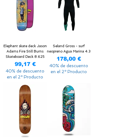
Elephant skate deck Jason
Seland Gross - surf
Adams Fire Still Burns
neopreno Agua Marina 4.3
Skateboard Deck 8.625
Precio
178,00 €
Precio
99,17 €
40% de descuento
40% de descuento
en el 2º Producto
en el 2º Producto