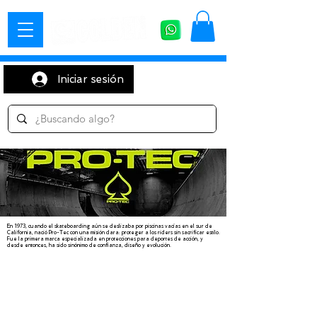
Iniciar sesión
En 1973, cuando el skateboarding aún se deslizaba por piscinas vacías en el sur de
California, nació Pro-Tec con una misión clara: proteger a los riders sin sacrificar estilo.
Fue la primera marca especializada en protecciones para deportes de acción, y
desde entonces, ha sido sinónimo de confianza, diseño y evolución.