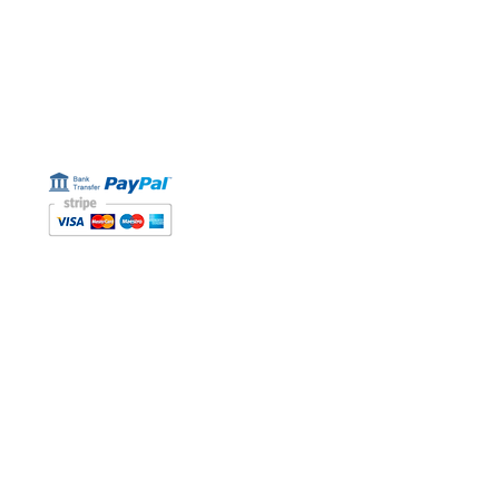
ESTAMOS AQUÍ
Golden Sand shop:
Carretera de la Lanzada 36 - bajo B
Portonovo - Pontevedra
Spain
TEL.
+34 677145470
IVA-no: ES76827775R
FORMAS DE PAGO
BOLETÍN
Participe en nuestros soreteos y gane cupones de
descuento.
Interesantes, ofertas VIP y recomendaciones.
(Siempre puede darse de baja) Puede tomar hasta 24
horas.
SURFSKATES
Medidas de los shapes
Our partner:
Glutier skateboards
BLOG