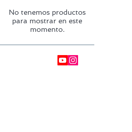
No tenemos productos
para mostrar en este
momento.
SOPORTE
Política de Privacidad
Política de cookies
Contacto
Devoluciones
Reclamaciones
IMPUESTOS NO INCLUÍDOS
GOLDENSANDSHOP
Servicio de atención al cliente:
Whatsapp:
+34 677145470
Servicio de e-mail:
galicia_surf_ventas@hotmail.com