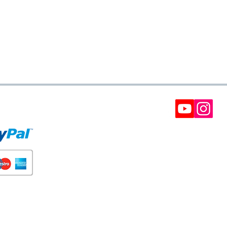
E PAGO
BOLETÍN
Participe en nuestros soreteos y gane cupones d
descuento.
Interesantes, ofertas VIP y recomendaciones.
(Siempre puede darse de baja) Puede tomar has
24 horas.
SUSCRÍBETE A NUESTRA NE
Tus datos no serán adelantados a terceros. Puedes cancelar t