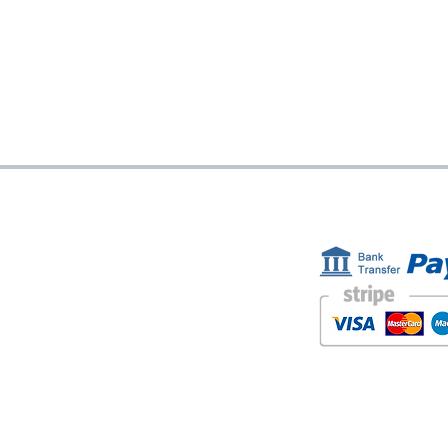
ESTAMOS AQUÍ
FORMAS D
Golden Sand shop:
Carretera de la Lanzada 36 - bajo B
Portonovo - Pontevedra
Spain
TEL. +34 677145470
IVA-no: ES76827775R