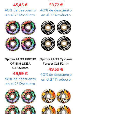
Precio
Precio
45,45 €
53,72 €
40% de descuento
40% de descuento
en el 2º Producto
en el 2º Producto
Spitfire F4 99 FRIEND
Spitfire F4 99 Tyshawn
OF SK8 LIKE A
Forever CLS 52mm
GIRL54mm
Precio
49,59 €
Precio
49,59 €
40% de descuento
40% de descuento
en el 2º Producto
en el 2º Producto