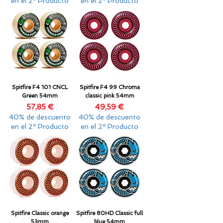
en el 2º Producto
en el 2º Producto
Spitfire F4 101 CNCL
Spitfire F4 99 Chroma
Green 54mm
classic pink 54mm
Precio
Precio
57,85 €
49,59 €
40% de descuento
40% de descuento
en el 2º Producto
en el 2º Producto
Spitfire Classic orange
Spitfire 80HD Classic full
53mm
blue 54mm