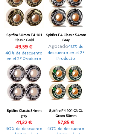
Spitfire 50mm F4 101
Spitfire F4 Classic 54mm
Classic Gold
Grey
Agotado
Precio
40% de
49,59 €
descuento en el 2º
40% de descuento
Producto
en el 2º Producto
Spitfire Classic 54mm
Spitfire F4 101 CNCL
grey
Green 53mm
Precio
Precio
41,32 €
57,85 €
40% de descuento
40% de descuento