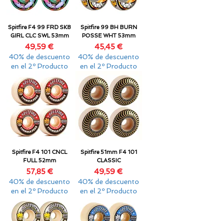
Spitfire F4 99 FRD SK8
Spitfire 99 BH BURN
GIRL CLC SWL 53mm
POSSE WHT 53mm
Precio
Precio
49,59 €
45,45 €
40% de descuento
40% de descuento
en el 2º Producto
en el 2º Producto
Spitfire F4 101 CNCL
Spitfire 51mm F4 101
FULL 52mm
CLASSIC
Precio
Precio
57,85 €
49,59 €
40% de descuento
40% de descuento
en el 2º Producto
en el 2º Producto