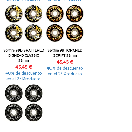
Spitfire 99D SHATTERED
Spitfire 99 TORCHED
BIGHEAD CLASSIC
SCRIPT 52mm
52mm
Precio
45,45 €
Precio
45,45 €
40% de descuento
40% de descuento
en el 2º Producto
en el 2º Producto
Spitfire 99 BLACKLETTER