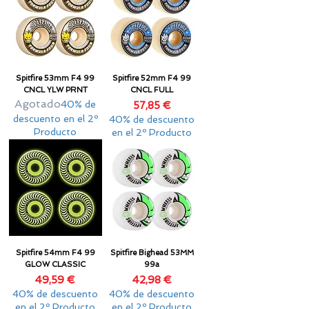
Spitfire 53mm F4 99
Spitfire 52mm F4 99
CNCL YLW PRNT
CNCL FULL
Agotado
40% de
Precio
57,85 €
descuento en el 2º
40% de descuento
Producto
en el 2º Producto
Spitfire 54mm F4 99
Spitfire Bighead 53MM
GLOW CLASSIC
99a
Precio
Precio
49,59 €
42,98 €
40% de descuento
40% de descuento
en el 2º Producto
en el 2º Producto