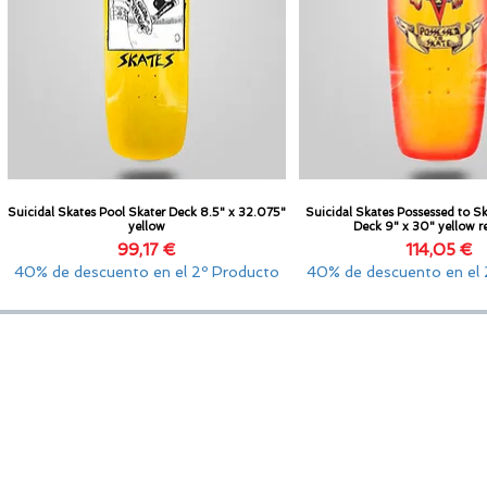
Suicidal Skates Pool Skater Deck 8.5" x 32.075"
Suicidal Skates Possessed to Sk
Vista rápida
Vista rápida
yellow
Deck 9" x 30" yellow r
Precio
Preci
99,17 €
114,05 €
40% de descuento en el 2º Producto
40% de descuento en el 
SOPORTE
GOLDENSANDSHOP
olítica de Privacidad
Servicio de atención al cliente:
Whatsapp: +34 677145470
olítica de cookies
Servicio de e-mail:
galicia_surf_ventas@hotmail.com
ontacto