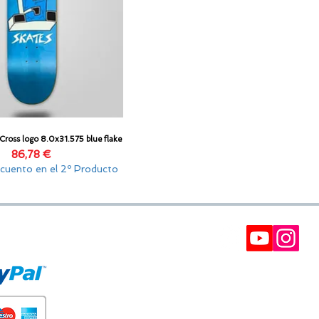
 Cross logo 8.0x31.575 blue flake
Vista rápida
Precio
86,78 €
cuento en el 2º Producto
E PAGO
BOLETÍN
Participe en nuestros soreteos y gane cupones d
descuento.
Interesantes, ofertas VIP y recomendaciones.
(Siempre puede darse de baja) Puede tomar has
24 horas.