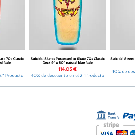
ate 70s Classic
Suicidal Skates Possessed to Skate 70s Classic
Suicidal Street
Vista rápida
ed fade
Deck 9" x 30" natural blue fade
o
Precio
114,05 €
40% de des
2º Producto
40% de descuento en el 2º Producto
ESTAMOS AQUÍ
FORMAS D
Golden Sand shop:
Carretera de la Lanzada 36 - bajo B
Portonovo - Pontevedra
Spain
TEL. +34 677145470