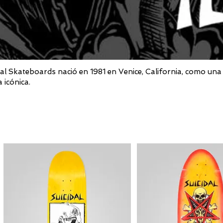
dal Skateboards nació en 1981 en Venice, California, como una 
 icónica.