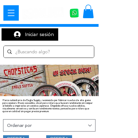
Iniciar sesión
Marca subsidiaria de Eagle Supply, reconocida por fabricar ruedas de alta gama
para scooters. Precio accesible, ideal para riders que buscan rendimiento sin romper
el bolsillo e inspiradas en estética japonesa. Chopsticks ofrece ruedas sólidas,
visualmente atractivas y con buen rendimiento técnico, pensadas para riders que
quieren calidad sin pagar precios premium.