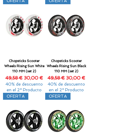
OFERTA
OFERTA
Chopsticks Scooter
Chopsticks Scooter
Wheels Rising Sun White
Wheels Rising Sun Black
110 MM (set 2)
110 MM (set 2)
Precio
Precio de oferta
Precio
Precio de oferta
49,58 €
30,00 €
49,58 €
30,00 €
40% de descuento
40% de descuento
en el 2º Producto
en el 2º Producto
OFERTA
OFERTA