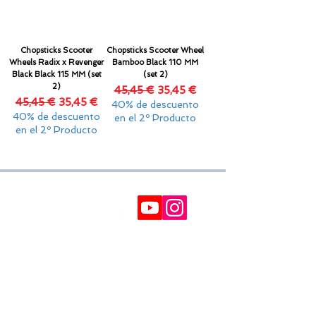
Chopsticks Scooter
Chopsticks Scooter Wheel
Wheels Radix x Revenger
Bamboo Black 110 MM
Black Black 115 MM (set
(set 2)
2)
Precio
Precio de oferta
45,45 €
35,45 €
Precio
Precio de oferta
45,45 €
35,45 €
40% de descuento
40% de descuento
en el 2º Producto
en el 2º Producto
SOPORTE
Política de Privacidad
Política de cookies
Contacto
Devoluciones
Reclamaciones
IMPUESTOS NO INCLUÍDOS