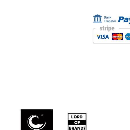
ESTAMOS AQUÍ
FORMAS D
Golden Sand shop:
Carretera de la Lanzada 36 - bajo B
Portonovo - Pontevedra
Spain
TEL. +34 677145470
IVA-no: ES76827775R