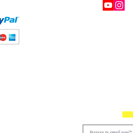
E PAGO
BOLETÍN
Participe en nuestros soreteos y gane cupones d
descuento.
Interesantes, ofertas VIP y recomendaciones.
(Siempre puede darse de baja) Puede tomar has
24 horas.
SUSCRÍBETE A NUESTRA NE
Tus datos no serán adelantados a terceros. Puedes cancelar t
Do Not Sell My Personal Information