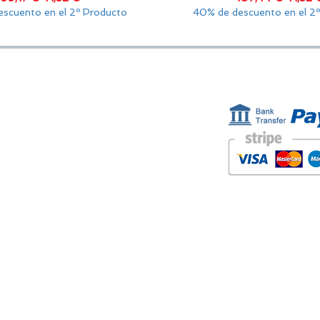
scuento en el 2º Producto
40% de descuento en el 2
ESTAMOS AQUÍ
FORMAS D
Golden Sand shop:
Carretera de la Lanzada 36 - bajo B
Portonovo - Pontevedra
Spain
TEL. +34 677145470
IVA-no: ES76827775R