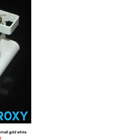
mall gold white
 de oferta
€