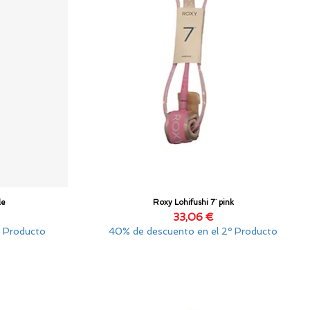
le
Roxy Lohifushi 7¨ pink
Vista rápida
Precio
33,06 €
º Producto
40% de descuento en el 2º Producto