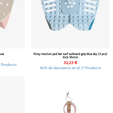
use
Roxy traction pad bat surf surboard grip blue sky (3 pcs)
Vista rápida
Kick 35mm
Precio
32,23 €
º Producto
40% de descuento en el 2º Producto