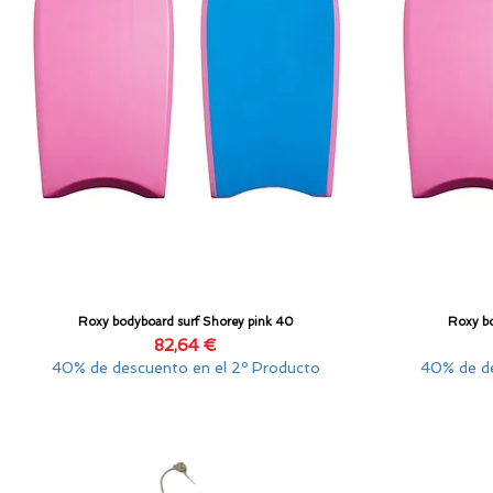
Roxy bodyboard surf Shorey pink 40
Roxy bo
Vista rápida
Precio
82,64 €
40% de descuento en el 2º Producto
40% de de