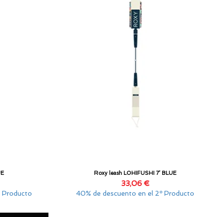
UE
Roxy leash LOHIFUSHI 7’ BLUE
Vista rápida
Precio
33,06 €
º Producto
40% de descuento en el 2º Producto