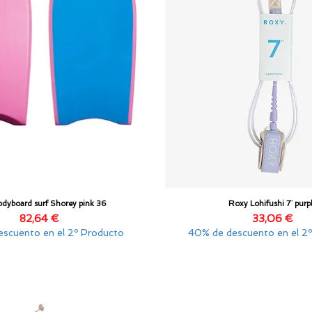
dyboard surf Shorey pink 36
Roxy Lohifushi 7¨ purp
Vista rápida
Vista rápida
Precio
Precio
82,64 €
33,06 €
scuento en el 2º Producto
40% de descuento en el 2