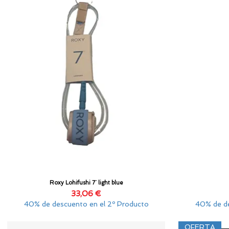
Roxy Lohifushi 7¨ light blue
Vista rápida
Precio
33,06 €
40% de descuento en el 2º Producto
40% de de
OFERTA