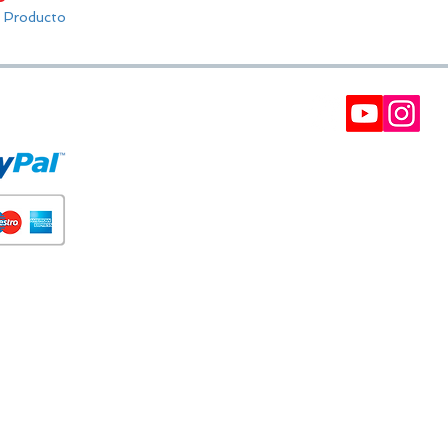
º Producto
E PAGO
BOLETÍN
Participe en nuestros soreteos y gane cupones d
descuento.
Interesantes, ofertas VIP y recomendaciones.
(Siempre puede darse de baja) Puede tomar has
24 horas.
SUSCRÍBETE A NUESTRA NE
Tus datos no serán adelantados a terceros. Puedes cancelar t
Do Not Sell My Personal Information