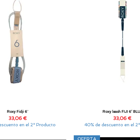
Roxy Fidji 6¨
Roxy leash FIJI 6’ BL
Vista rápida
Vista rápida
Precio
Precio
33,06 €
33,06 €
scuento en el 2º Producto
40% de descuento en el 2
OFERTA