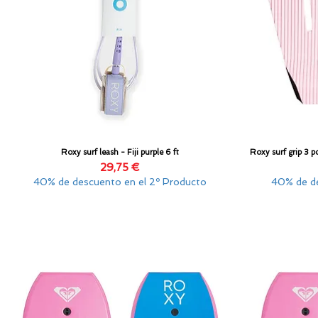
Roxy surf leash - Fiji purple 6 ft
Roxy surf grip 3 
Vista rápida
Precio
29,75 €
40% de descuento en el 2º Producto
40% de de