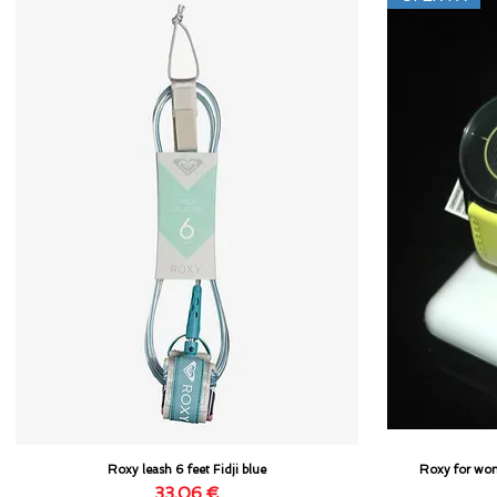
Roxy leash 6 feet Fidji blue
Roxy for wom
Vista rápida
Precio
33,06 €