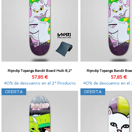
Ripndip Topanga Bandit Board Multi 8,2"
Ripndip Topanga Bandit Boar
Vista rápida
Vista rápida
Precio
Precio
57,85 €
57,85 €
40% de descuento en el 2º Producto
40% de descuento en el 
OFERTA
OFERTA