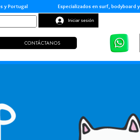
leares y Portugal Especializados en surf, body
Iniciar sesión
CONTÁCTANOS