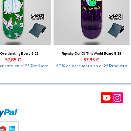
 Overthinking Board 8.25
Ripndip Out Of This World Board 8.25
Vista rápida
Vista rápida
Precio
Precio
57,85 €
57,85 €
cuento en el 2º Producto
40% de descuento en el 2º Producto
E PAGO
BOLETÍN
Participe en nuestros soreteos y gane cupones d
descuento.
Interesantes, ofertas VIP y recomendaciones.
(Siempre puede darse de baja) Puede tomar has
24 horas.