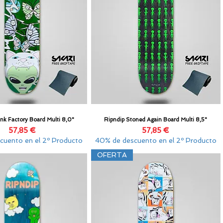
ink Factory Board Multi 8,0"
Ripndip Stoned Again Board Multi 8,5"
Vista rápida
Vista rápida
Precio
Precio
57,85 €
57,85 €
cuento en el 2º Producto
40% de descuento en el 2º Producto
OFERTA