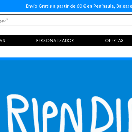
Envío Gratis a partir de 60 € en Península, Ba
AS
PERSONALIZADOR
OFERTAS