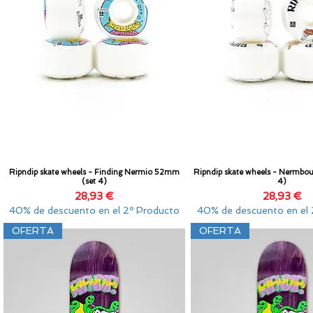
Ripndip skate wheels - Finding Nermio 52mm
Ripndip skate wheels - Nermbo
Vista rápida
Vista rápida
(set 4)
4)
Precio
Precio
28,93 €
28,93 €
40% de descuento en el 2º Producto
40% de descuento en el 
OFERTA
OFERTA