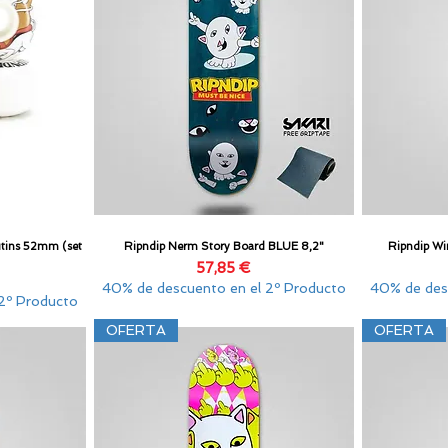
utins 52mm (set
Ripndip Nerm Story Board BLUE 8,2"
Ripndip Wi
Vista rápida
Precio
57,85 €
40% de descuento en el 2º Producto
40% de des
2º Producto
OFERTA
OFERTA