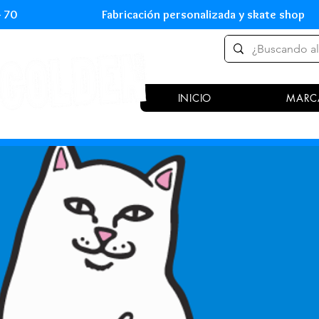
 54 70 Fabricación personalizada y skate shop 
INICIO
MARC