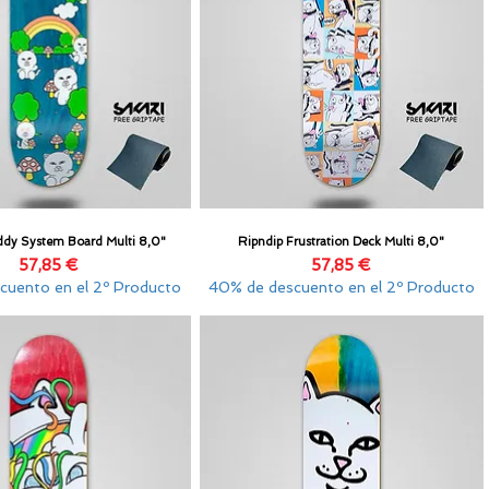
ddy System Board Multi 8,0"
Ripndip Frustration Deck Multi 8,0"
Vista rápida
Vista rápida
Precio
Precio
57,85 €
57,85 €
cuento en el 2º Producto
40% de descuento en el 2º Producto