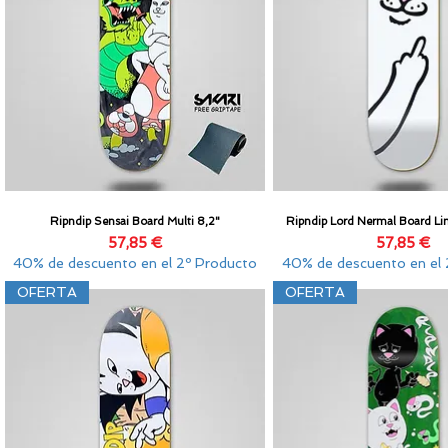
Ripndip Sensai Board Multi 8,2"
Ripndip Lord Nermal Board Li
Vista rápida
Vista rápida
Precio
Precio
57,85 €
57,85 €
40% de descuento en el 2º Producto
40% de descuento en el 
OFERTA
OFERTA