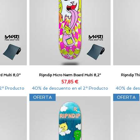
d Multi 8,0"
Ripndip Micro Nerm Board Multi 8,2"
Ripndip Th
Vista rápida
Precio
57,85 €
2º Producto
40% de descuento en el 2º Producto
40% de des
OFERTA
OFERTA