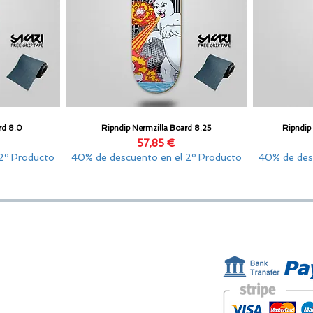
rd 8.0
Ripndip Nermzilla Board 8.25
Ripndip
Vista rápida
Precio
57,85 €
2º Producto
40% de descuento en el 2º Producto
40% de des
ESTAMOS AQUÍ
FORMAS D
Golden Sand shop:
Carretera de la Lanzada 36 - bajo B
Portonovo - Pontevedra
Spain
TEL. +34 677145470