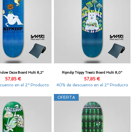
ndow Daze Board Multi 8,2"
Ripndip Trippy Treatz Board Multi 8,0"
Vista rápida
Vista rápida
Precio
Precio
57,85 €
57,85 €
cuento en el 2º Producto
40% de descuento en el 2º Producto
OFERTA