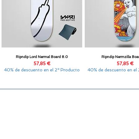
Ripndip Lord Nermal Board 8.0
Ripndip Nermzilla Boa
Vista rápida
Vista rápida
Precio
Precio
57,85 €
57,85 €
40% de descuento en el 2º Producto
40% de descuento en el 
SOPORTE
GOLDENSANDSHOP
olítica de Privacidad
Servicio de atención al cliente:
Whatsapp: +34 677145470
olítica de cookies
Servicio de e-mail:
galicia_surf_ventas@hotmail.com
ontacto