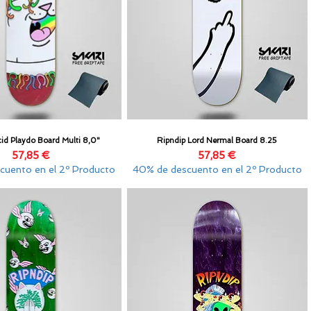
id Playdo Board Multi 8,0"
Ripndip Lord Nermal Board 8.25
Vista rápida
Vista rápida
Precio
Precio
57,85 €
57,85 €
cuento en el 2º Producto
40% de descuento en el 2º Producto