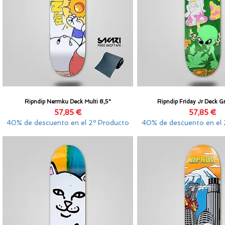
Ripndip Nermku Deck Multi 8,5"
Ripndip Friday Jr Deck G
Vista rápida
Vista rápida
Precio
Precio
57,85 €
57,85 €
40% de descuento en el 2º Producto
40% de descuento en el 