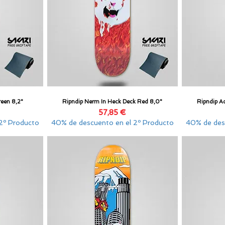
reen 8,2"
Ripndip Nerm In Heck Deck Red 8,0"
Ripndip Ac
Vista rápida
Precio
57,85 €
2º Producto
40% de descuento en el 2º Producto
40% de des