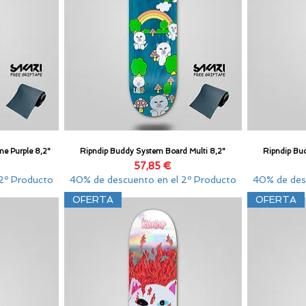
me Purple 8,2"
Ripndip Buddy System Board Multi 8,2"
Ripndip Bu
Vista rápida
Precio
57,85 €
2º Producto
40% de descuento en el 2º Producto
40% de des
OFERTA
OFERTA