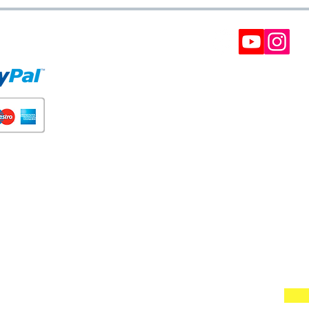
E PAGO
BOLETÍN
Participe en nuestros soreteos y gane cupones d
descuento.
Interesantes, ofertas VIP y recomendaciones.
(Siempre puede darse de baja) Puede tomar has
24 horas.
SUSCRÍBETE A NUESTRA NE
Tus datos no serán adelantados a terceros. Puedes cancelar t
Do Not Sell My Personal Information