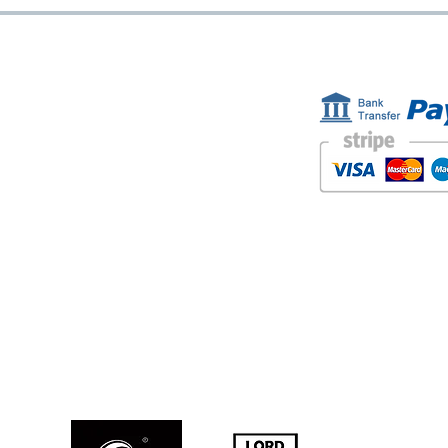
ESTAMOS AQUÍ
FORMAS D
Golden Sand shop:
Carretera de la Lanzada 36 - bajo B
Portonovo - Pontevedra
Spain
TEL. +34 677145470
IVA-no: ES76827775R