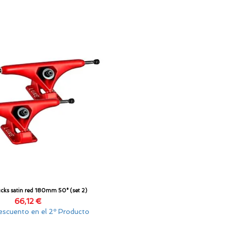
rucks satin red 180mm 50° (set 2)
Vista rápida
Precio
66,12 €
scuento en el 2º Producto