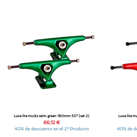
Luxe lite trucks satin green 180mm 50° (set 2)
Luxe lite t
Vista rápida
Precio
66,12 €
40% de descuento en el 2º Producto
40% de de