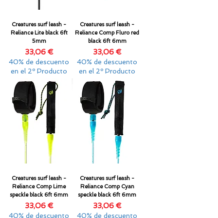
Creatures surf leash -
Creatures surf leash -
Reliance Lite black 6ft
Reliance Comp Fluro red
5mm
black 6ft 6mm
Precio
Precio
33,06 €
33,06 €
40% de descuento
40% de descuento
en el 2º Producto
en el 2º Producto
Creatures surf leash -
Creatures surf leash -
Reliance Comp Lime
Reliance Comp Cyan
speckle black 6ft 6mm
speckle black 6ft 6mm
Precio
Precio
33,06 €
33,06 €
40% de descuento
40% de descuento