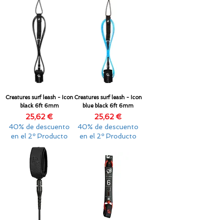
Creatures surf leash - Icon
Creatures surf leash - Icon
black 6ft 6mm
blue black 6ft 6mm
Precio
Precio
25,62 €
25,62 €
40% de descuento
40% de descuento
en el 2º Producto
en el 2º Producto