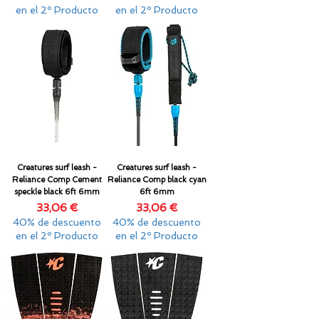
en el 2º Producto
en el 2º Producto
Creatures surf leash -
Creatures surf leash -
Reliance Comp Cement
Reliance Comp black cyan
speckle black 6ft 6mm
6ft 6mm
Precio
Precio
33,06 €
33,06 €
40% de descuento
40% de descuento
en el 2º Producto
en el 2º Producto