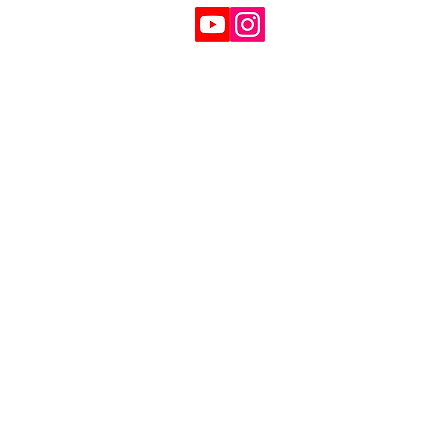
SOPORTE
Política de Privacidad
Política de cookies
Contacto
Devoluciones
Reclamaciones
IMPUESTOS NO INCLUÍDOS
GOLDENSANDSHOP
Servicio de atención al cliente:
Whatsapp:
+34 677145470
Servicio de e-mail:
galicia_surf_ventas@hotmail.com
ESTAMOS AQUÍ
Golden Sand shop:
Carretera de la Lanzada 36 - bajo B
Portonovo - Pontevedra
Spain
TEL.
+34 677145470
IVA-no: ES76827775R
FORMAS DE PAGO