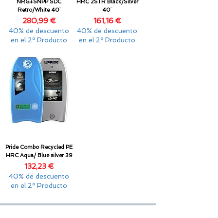
NRG+SNPP SDC
HRC 2STR Black/Silver
Retro/White 40¨
40¨
Precio
Precio
280,99 €
161,16 €
40% de descuento
40% de descuento
en el 2º Producto
en el 2º Producto
Pride Combo Recycled PE
HRC Aqua/ Blue silver 39
Precio
132,23 €
40% de descuento
en el 2º Producto