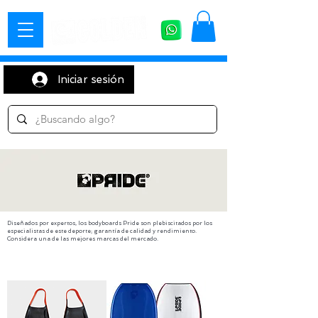
Iniciar sesión
Diseñados por expertos, los bodyboards Pride son plebiscitados por los
especialistas de este deporte; garantía de calidad y rendimiento.
Considera una de las mejores marcas del mercado.