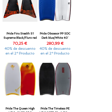
Pride Fins Stealth S1
Pride Obssesor PP SDC
Supreme Black/Fluro red
Dark blue/White 40¨
Precio
Precio
70,25 €
280,99 €
40% de descuento
40% de descuento
en el 2º Producto
en el 2º Producto
Pride The Queen High
Pride The Timeless PE