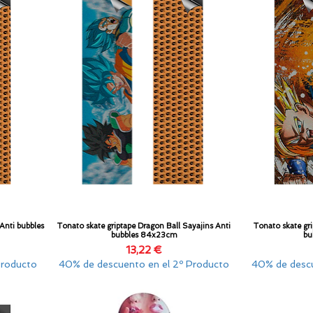
Anti bubbles
Tonato skate griptape Dragon Ball Sayajins Anti
Tonato skate gr
Vista rápida
bubbles 84x23cm
bu
Precio
13,22 €
Producto
40% de descuento en el 2º Producto
40% de descu