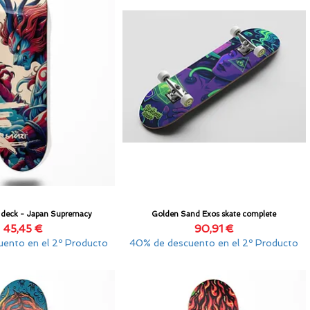
e deck - Japan Supremacy
Golden Sand Exos skate complete
Vista rápida
Vista rápida
Precio
Precio
45,45 €
90,91 €
ento en el 2º Producto
40% de descuento en el 2º Producto