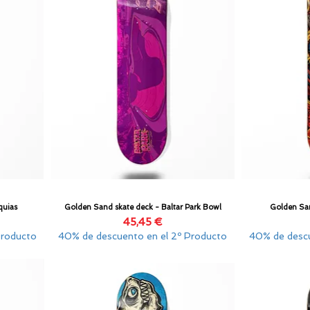
quias
Golden Sand skate deck - Baltar Park Bowl
Golden San
Vista rápida
Precio
45,45 €
Producto
40% de descuento en el 2º Producto
40% de descu