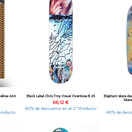
yellow Anti
Black Label Chris Troy Visual Overdose 8.25
Elephant skate de
Vista rápida
Skat
Precio
66,12 €
40% de descuento en el 2º Producto
Producto
40% de descu