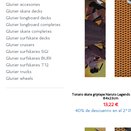
Glutier accesories
Glutier skate decks
Glutier longboard decks
Glutier longboard completes
Glutier skate completes
Glutier surfskate decks
Glutier cruisers
Glutier surfskates SGI
Glutier surfskates BURI
Glutier surfskates T12
Glutier trucks
Glutier wheels
Tonato skate griptape Naruto Legends 
Vista rápida
84x23cm
Precio
13,22 €
40% de descuento en el 2º 