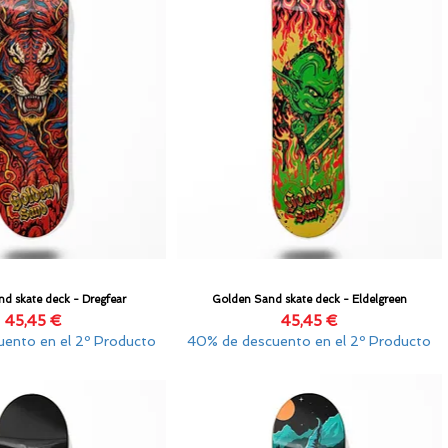
d skate deck - Dregfear
Golden Sand skate deck - Eldelgreen
Vista rápida
Vista rápida
Precio
Precio
45,45 €
45,45 €
ento en el 2º Producto
40% de descuento en el 2º Producto