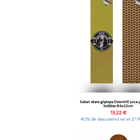
Sakari skate griptape Downhill juice 
Vista rápida
bubbles 84x23cm
Precio
13,22 €
40% de descuento en el 2º 