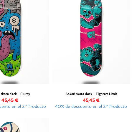
 skate deck - Flurcy
Sakari skate deck - Fighters Limit
Vista rápida
Vista rápida
Precio
Precio
45,45 €
45,45 €
ento en el 2º Producto
40% de descuento en el 2º Producto