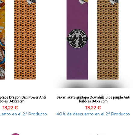
iptape Dragon Ball Power Anti
Sakari skate griptape Downhill juice purple Anti
Vista rápida
Vista rápida
bbles 84x23cm
bubbles 84x23cm
Precio
Precio
13,22 €
13,22 €
ento en el 2º Producto
40% de descuento en el 2º Producto