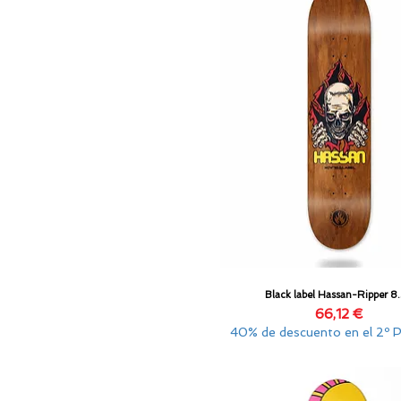
Black label Hassan-Ripper 8
Vista rápida
Precio
66,12 €
40% de descuento en el 2º 