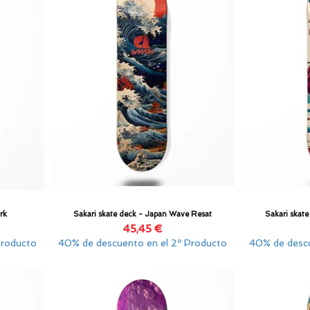
rk
Sakari skate deck - Japan Wave Resat
Sakari skat
Vista rápida
Precio
45,45 €
Producto
40% de descuento en el 2º Producto
40% de descu