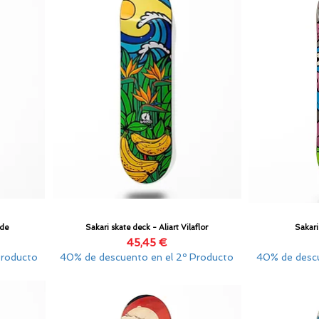
lde
Sakari skate deck - Aliart Vilaflor
Sakari
Vista rápida
Precio
45,45 €
Producto
40% de descuento en el 2º Producto
40% de descu