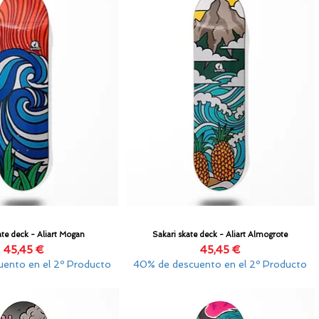
ate deck - Aliart Mogan
Sakari skate deck - Aliart Almogrote
Vista rápida
Vista rápida
Precio
Precio
45,45 €
45,45 €
ento en el 2º Producto
40% de descuento en el 2º Producto