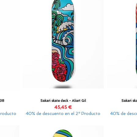
.38
Sakari skate deck - Aliart Gil
Sakari sk
Vista rápida
Precio
45,45 €
Producto
40% de descuento en el 2º Producto
40% de descu