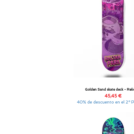
Golden Sand skate deck - Reli
Vista rápida
Precio
45,45 €
40% de descuento en el 2º 