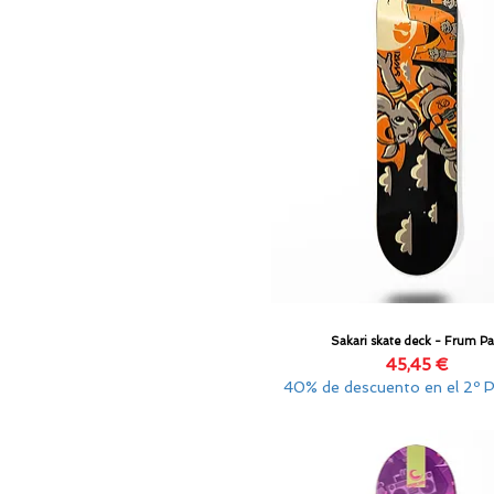
Sakari skate deck - Frum Pa
Vista rápida
Precio
45,45 €
40% de descuento en el 2º 