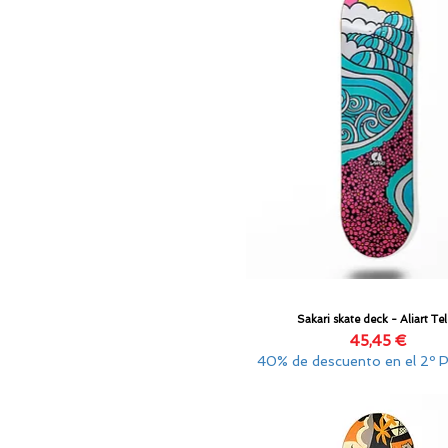
Sakari skate deck - Aliart Te
Vista rápida
Precio
45,45 €
40% de descuento en el 2º 