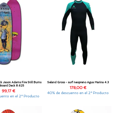
ck Jason Adams Fire Still Burns
Seland Gross - surf neopreno Agua Marina 4.3
Vista rápida
Vista rápida
eboard Deck 8.625
Precio
178,00 €
Precio
99,17 €
40% de descuento en el 2º Producto
ento en el 2º Producto