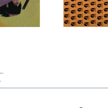
23cm
Vista rápida
o
ESTAMOS AQUÍ
FORMAS D
Golden Sand shop: