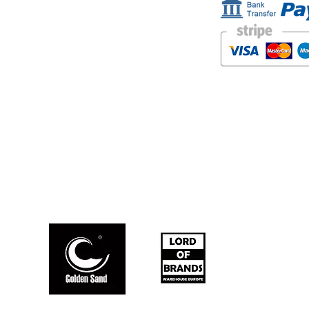
Carretera de la Lanzada 36 - bajo B
Portonovo - Pontevedra
Spain
TEL. +34 677145470
IVA-no: ES76827775R