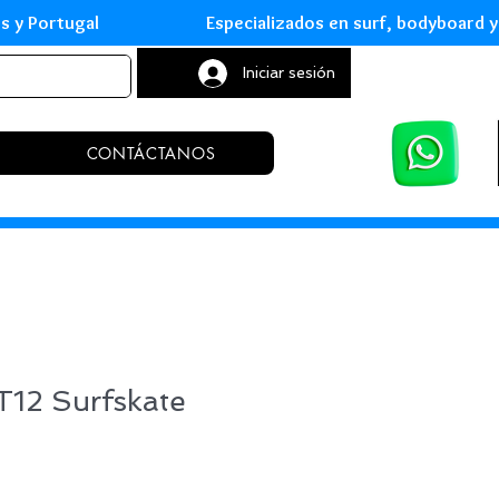
leares y Portugal Especializados en surf, body
Iniciar sesión
CONTÁCTANOS
 T12 Surfskate