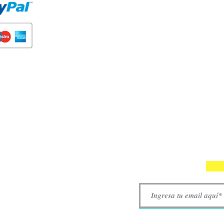
Participe en nuestros soreteos y gane cupones d
descuento.
Interesantes, ofertas VIP y recomendaciones.
(Siempre puede darse de baja) Puede tomar has
24 horas.
SUSCRÍBETE A NUESTRA NE
Tus datos no serán adelantados a terceros. Puedes cancelar t
Do Not Sell My Personal Information