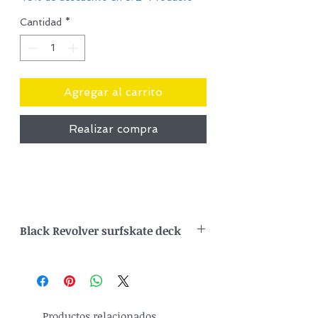
Cantidad
*
Agregar al carrito
Realizar compra
Black Revolver surfskate deck
La tabla de surfskate Black Revolver
combina la artesanía guatemalteca con
una construcción técnica de alto
rendimiento: birch multicapa reforzado
Productos relacionados
con una capa superficial de fiberglass.