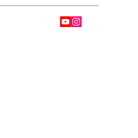
SOPORTE
Política de Privacidad
Política de cookies
Contacto
Devoluciones
Reclamaciones
IMPUESTOS NO INCLUÍDOS
GOLDENSANDSHOP
Servicio de atención al cliente:
Whatsapp:
+34 677145470
Servicio de e-mail:
galicia_surf_ventas@hotmail.com
ESTAMOS AQUÍ
Golden Sand shop:
Carretera de la Lanzada 36 - bajo B
Portonovo - Pontevedra
Spain
TEL.
+34 677145470
IVA-no: ES76827775R