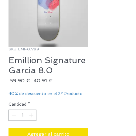
SKU: EMI-07799
Emillion Signature
Garcia 8.0
Precio
Precio
 59,90 € 
40,91 €
de
oferta
40% de descuento en el 2º Producto
Cantidad
*
Agregar al carrito