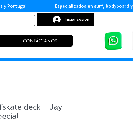
leares y Portugal Especializados en surf, body
Iniciar sesión
CONTÁCTANOS
rfskate deck - Jay
pecial