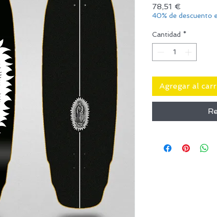
Precio
78,51 €
40% de descuento e
Cantidad
*
Agregar al carr
Re