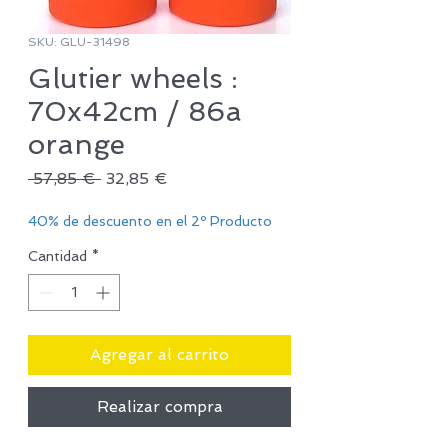
SKU: GLU-31498
Glutier wheels :
70x42cm / 86a
orange
Precio
Precio
 57,85 € 
32,85 €
de
oferta
40% de descuento en el 2º Producto
Cantidad
*
Agregar al carrito
Realizar compra