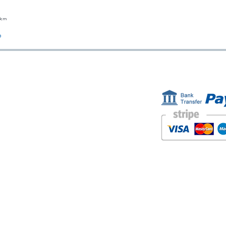
23cm
Vista rápida
o
ESTAMOS AQUÍ
FORMAS D
Golden Sand shop:
Carretera de la Lanzada 36 - bajo B
Portonovo - Pontevedra
Spain
TEL. +34 677145470
IVA-no: ES76827775R