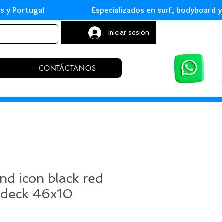
leares y Portugal Especializados en surf, body
Iniciar sesión
CONTÁCTANOS
d icon black red
 deck 46x10