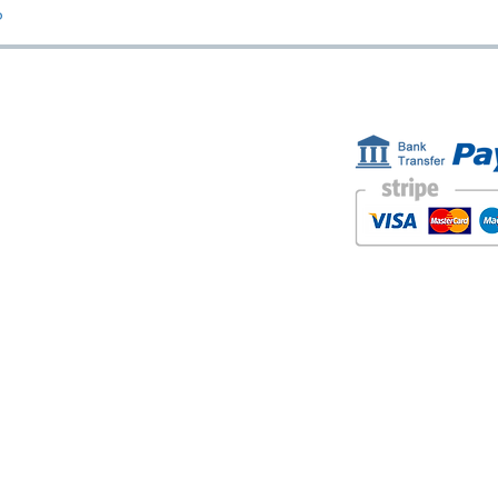
o
ESTAMOS AQUÍ
FORMAS D
Golden Sand shop:
Carretera de la Lanzada 36 - bajo B
Portonovo - Pontevedra
Spain
TEL. +34 677145470
IVA-no: ES76827775R