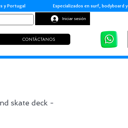
leares y Portugal Especializados en surf, body
Iniciar sesión
CONTÁCTANOS
nd skate deck -