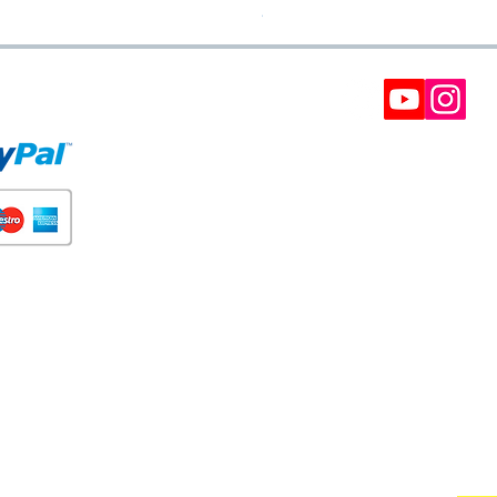
40% de descuento en el 2º Pro
E PAGO
BOLETÍN
Participe en nuestros soreteos y gane cupones d
descuento.
Interesantes, ofertas VIP y recomendaciones.
(Siempre puede darse de baja) Puede tomar has
24 horas.
SUSCRÍBETE A NUESTRA NE
Tus datos no serán adelantados a terceros. Puedes cancelar t
Do Not Sell My Personal Information