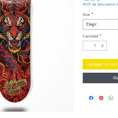
40% de descuento e
Size
*
Elegir
Cantidad
*
Agregar al carr
Re