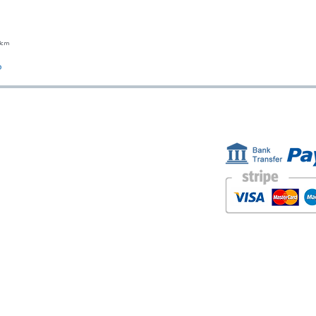
23cm
Vista rápida
o
ESTAMOS AQUÍ
FORMAS D
Golden Sand shop:
Carretera de la Lanzada 36 - bajo B
Portonovo - Pontevedra
Spain
TEL. +34 677145470
IVA-no: ES76827775R