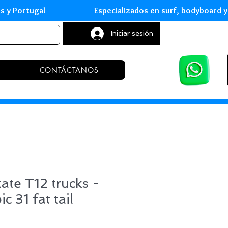
leares y Portugal Especializados en surf, body
Iniciar sesión
CONTÁCTANOS
kate T12 trucks -
c 31 fat tail