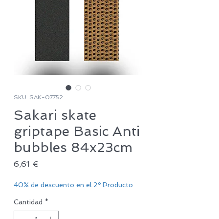
SKU: SAK-07752
Sakari skate
griptape Basic Anti
bubbles 84x23cm
Precio
6,61 €
40% de descuento en el 2º Producto
Cantidad
*