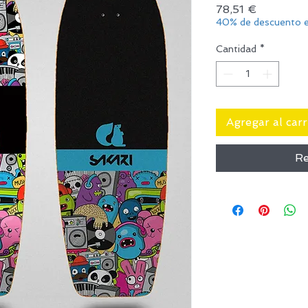
Precio
78,51 €
40% de descuento e
Cantidad
*
Agregar al carr
Re