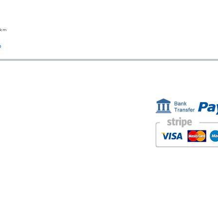
23cm
Vista rápida
o
ESTAMOS AQUÍ
FORMAS D
Golden Sand shop:
Carretera de la Lanzada 36 - bajo B
Portonovo - Pontevedra
Spain
TEL. +34 677145470
IVA-no: ES76827775R