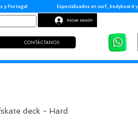
leares y Portugal Especializados en surf, body
Iniciar sesión
CONTÁCTANOS
fskate deck - Hard