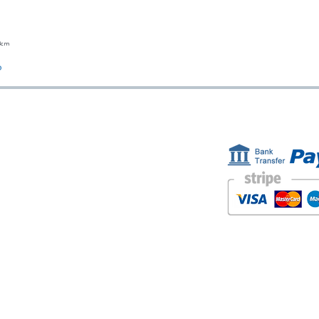
23cm
Vista rápida
o
ESTAMOS AQUÍ
FORMAS D
Golden Sand shop:
Carretera de la Lanzada 36 - bajo B
Portonovo - Pontevedra
Spain
TEL. +34 677145470
IVA-no: ES76827775R