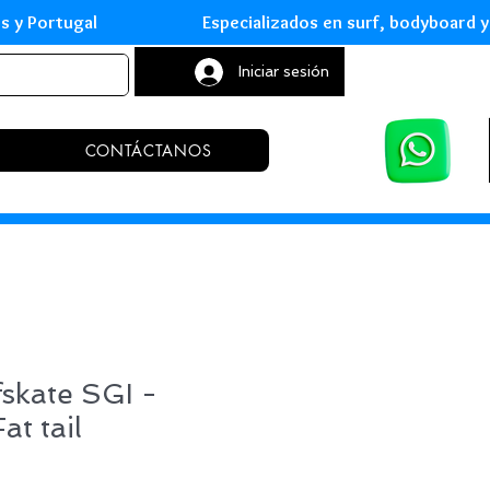
leares y Portugal Especializados en surf, body
Iniciar sesión
CONTÁCTANOS
fskate SGI -
at tail