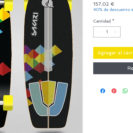
Precio
157,02 €
40% de descuento e
Cantidad
*
Agregar al carr
Re