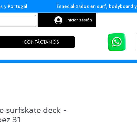
leares y Portugal Especializados en surf, body
Iniciar sesión
CONTÁCTANOS
e surfskate deck -
ez 31