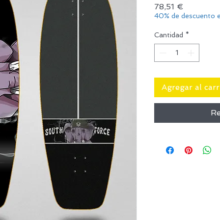
Precio
78,51 €
40% de descuento e
Cantidad
*
Agregar al carr
Re