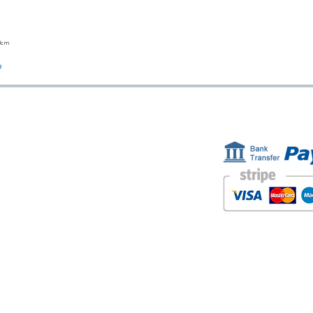
23cm
Vista rápida
o
ESTAMOS AQUÍ
FORMAS D
Golden Sand shop:
Carretera de la Lanzada 36 - bajo B
Portonovo - Pontevedra
Spain
TEL. +34 677145470
IVA-no: ES76827775R