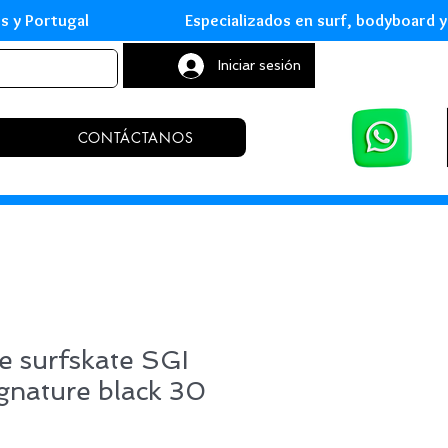
leares y Portugal Especializados en surf, body
Iniciar sesión
CONTÁCTANOS
e surfskate SGI
ignature black 30