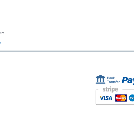
23cm
Vista rápida
o
ESTAMOS AQUÍ
FORMAS D
Golden Sand shop:
Carretera de la Lanzada 36 - bajo B
Portonovo - Pontevedra
Spain
TEL. +34 677145470
IVA-no: ES76827775R