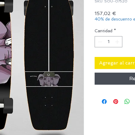
SKU: SOU-07520
Precio
157,02 €
40% de descuento e
Cantidad
*
Agregar al carr
Re