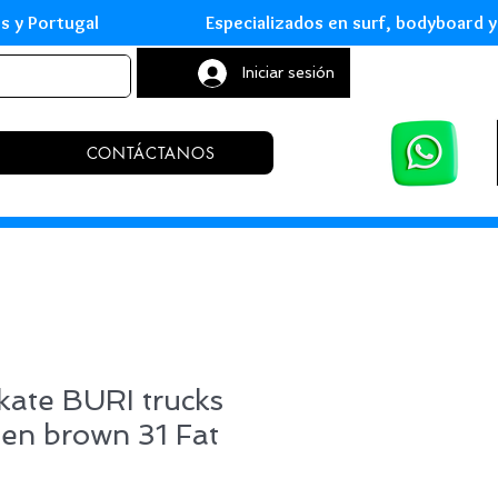
leares y Portugal Especializados en surf, body
Iniciar sesión
CONTÁCTANOS
kate BURI trucks
en brown 31 Fat