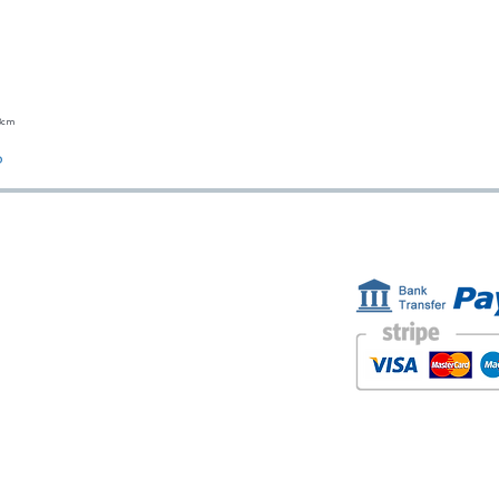
23cm
Vista rápida
o
ESTAMOS AQUÍ
FORMAS D
Golden Sand shop:
Carretera de la Lanzada 36 - bajo B
Portonovo - Pontevedra
Spain
TEL. +34 677145470
IVA-no: ES76827775R