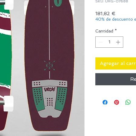
SKU: URG-07688
Precio
181,82 €
40% de descuento e
Cantidad
*
Agregar al carr
Re