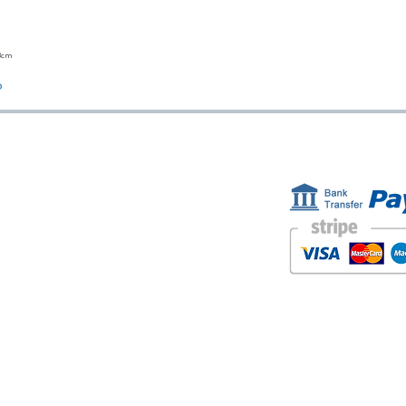
23cm
Vista rápida
o
ESTAMOS AQUÍ
FORMAS D
Golden Sand shop:
Carretera de la Lanzada 36 - bajo B
Portonovo - Pontevedra
Spain
TEL. +34 677145470
IVA-no: ES76827775R