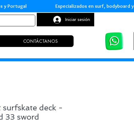
leares y Portugal Especializados en surf, body
Iniciar sesión
CONTÁCTANOS
 surfskate deck -
d 33 sword