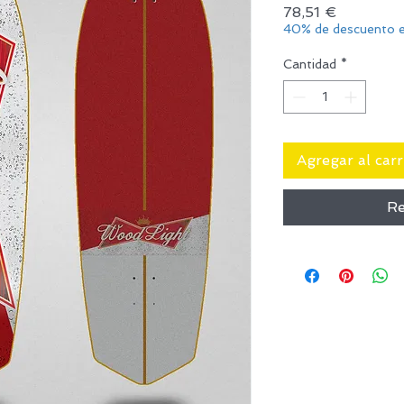
Precio
78,51 €
40% de descuento e
Cantidad
*
Agregar al carr
Re