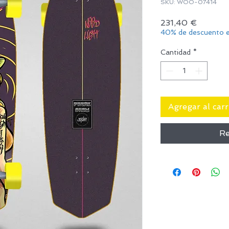
SKU: WOO-07414
Precio
231,40 €
40% de descuento e
Cantidad
*
Agregar al carr
Re