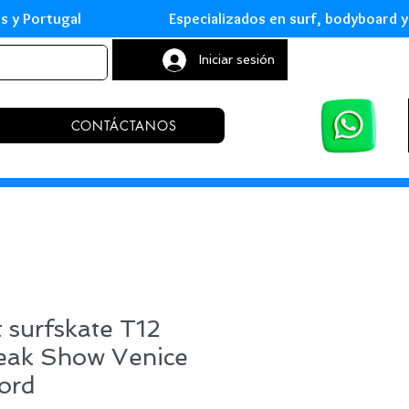
leares y Portugal Especializados en surf, body
Iniciar sesión
CONTÁCTANOS
 surfskate T12
reak Show Venice
ord