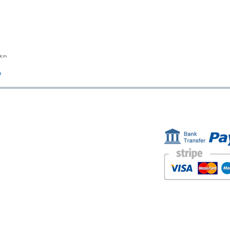
23cm
Vista rápida
o
ESTAMOS AQUÍ
FORMAS D
Golden Sand shop:
Carretera de la Lanzada 36 - bajo B
Portonovo - Pontevedra
Spain
TEL. +34 677145470
IVA-no: ES76827775R