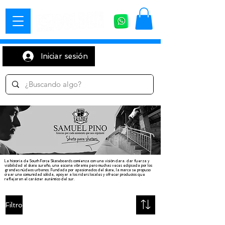
Iniciar sesión
La historia de South Force Skateboards comienza con una visión clara: dar fuerza y
visibilidad al skate sureño, una escena vibrante pero muchas veces eclipsada por los
grandes núcleos urbanos. Fundada por apasionados del skate, la marca se propuso
crear una comunidad sólida, apoyar a los riders locales y ofrecer productos que
reflejaran el carácter auténtico del sur.
Filtro