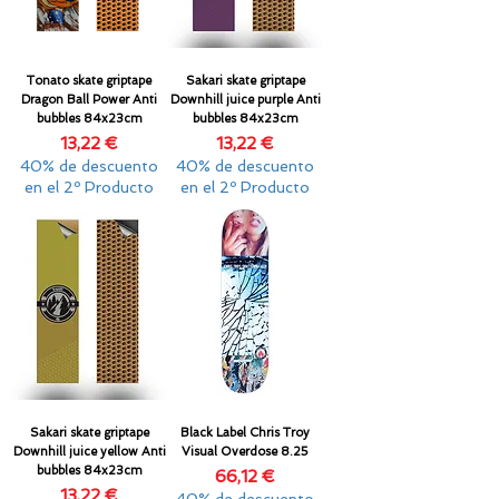
Tonato skate griptape
Sakari skate griptape
Dragon Ball Power Anti
Downhill juice purple Anti
bubbles 84x23cm
bubbles 84x23cm
Precio
Precio
13,22 €
13,22 €
40% de descuento
40% de descuento
en el 2º Producto
en el 2º Producto
Sakari skate griptape
Black Label Chris Troy
Downhill juice yellow Anti
Visual Overdose 8.25
bubbles 84x23cm
Precio
66,12 €
Precio
13,22 €