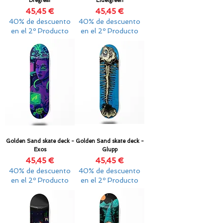
Dregfear
Eldelgreen
Precio
Precio
45,45 €
45,45 €
40% de descuento
40% de descuento
en el 2º Producto
en el 2º Producto
Golden Sand skate deck -
Golden Sand skate deck -
Exos
Glupp
Precio
Precio
45,45 €
45,45 €
40% de descuento
40% de descuento
en el 2º Producto
en el 2º Producto