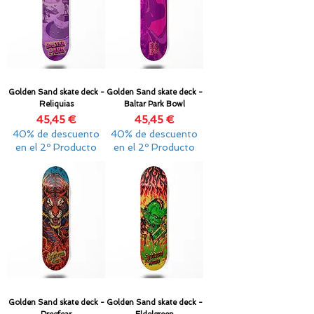
Golden Sand skate deck -
Golden Sand skate deck -
Reliquias
Baltar Park Bowl
Precio
Precio
45,45 €
45,45 €
40% de descuento
40% de descuento
en el 2º Producto
en el 2º Producto
Golden Sand skate deck -
Golden Sand skate deck -