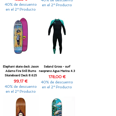
40% de descuento
40% de descuento
en el 2º Producto
en el 2º Producto
Elephant skate deck Jason
Seland Gross - surf
Adams Fire Still Burns
neopreno Agua Marina 4.3
Skateboard Deck 8.625
Precio
178,00 €
Precio
99,17 €
40% de descuento
40% de descuento
en el 2º Producto
en el 2º Producto