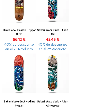
Black label Hassan-Ripper
Sakari skate deck - Aliart
8.38
Gil
Precio
Precio
66,12 €
45,45 €
40% de descuento
40% de descuento
en el 2º Producto
en el 2º Producto
Sakari skate deck - Aliart
Sakari skate deck - Aliart
Mogan
Almogrote