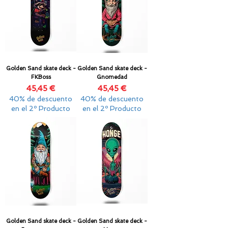
Golden Sand skate deck -
Golden Sand skate deck -
FKBoss
Gnomedad
Precio
Precio
45,45 €
45,45 €
40% de descuento
40% de descuento
en el 2º Producto
en el 2º Producto
Golden Sand skate deck -
Golden Sand skate deck -