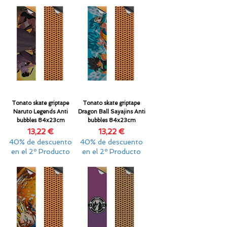
Tonato skate griptape
Tonato skate griptape
Naruto Legends Anti
Dragon Ball Sayajins Anti
bubbles 84x23cm
bubbles 84x23cm
Precio
Precio
13,22 €
13,22 €
40% de descuento
40% de descuento
en el 2º Producto
en el 2º Producto