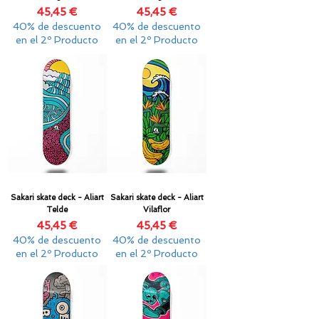
Precio
Precio
45,45 €
45,45 €
40% de descuento
40% de descuento
en el 2º Producto
en el 2º Producto
Sakari skate deck - Aliart
Sakari skate deck - Aliart
Telde
Vilaflor
Precio
Precio
45,45 €
45,45 €
40% de descuento
40% de descuento
en el 2º Producto
en el 2º Producto