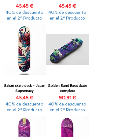
Precio
Precio
45,45 €
45,45 €
40% de descuento
40% de descuento
en el 2º Producto
en el 2º Producto
Sakari skate deck - Japan
Golden Sand Exos skate
Supremacy
complete
Precio
Precio
45,45 €
90,91 €
40% de descuento
40% de descuento
en el 2º Producto
en el 2º Producto