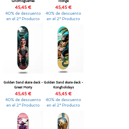
Gnomoguerrea
Honge
Precio
Precio
45,45 €
45,45 €
40% de descuento
40% de descuento
en el 2º Producto
en el 2º Producto
Golden Sand skate deck -
Golden Sand skate deck -
Great Morty
Kongholidays
Precio
Precio
45,45 €
45,45 €
40% de descuento
40% de descuento
en el 2º Producto
en el 2º Producto