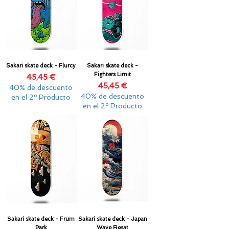
Sakari skate deck - Flurcy
Sakari skate deck -
Fighters Limit
Precio
45,45 €
Precio
45,45 €
40% de descuento
40% de descuento
en el 2º Producto
en el 2º Producto
Sakari skate deck - Frum
Sakari skate deck - Japan
Park
Wave Resat