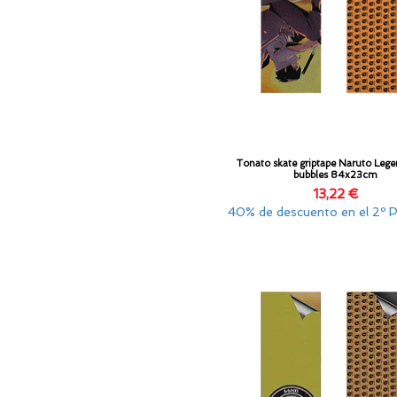
Tonato skate griptape Naruto Lege
Vista rápida
bubbles 84x23cm
Precio
13,22 €
40% de descuento en el 2º 