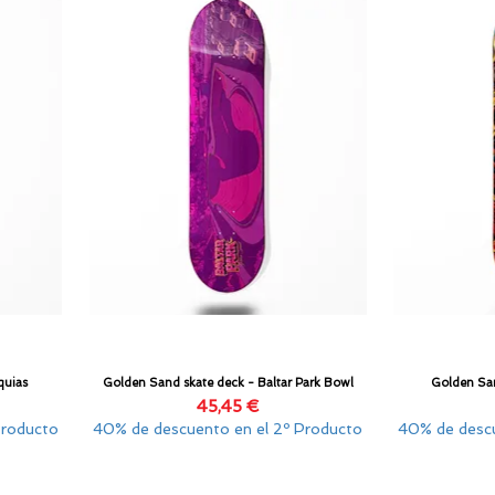
quias
Golden Sand skate deck - Baltar Park Bowl
Golden San
Vista rápida
Precio
45,45 €
Producto
40% de descuento en el 2º Producto
40% de descu