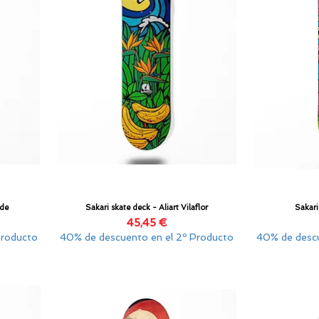
lde
Sakari skate deck - Aliart Vilaflor
Sakari
Vista rápida
Precio
45,45 €
Producto
40% de descuento en el 2º Producto
40% de descu