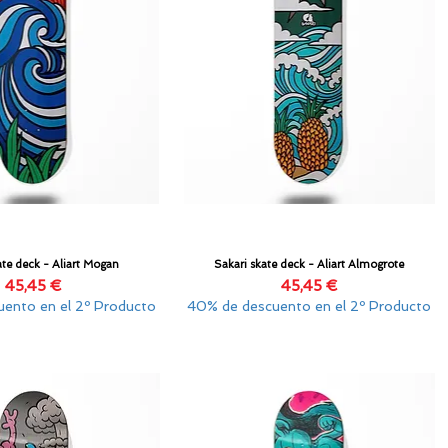
ate deck - Aliart Mogan
Sakari skate deck - Aliart Almogrote
Vista rápida
Vista rápida
Precio
Precio
45,45 €
45,45 €
ento en el 2º Producto
40% de descuento en el 2º Producto