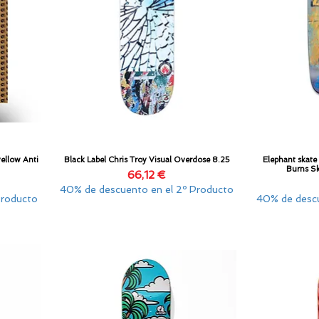
yellow Anti
Black Label Chris Troy Visual Overdose 8.25
Elephant skate
Vista rápida
Burns S
Precio
66,12 €
40% de descuento en el 2º Producto
Producto
40% de descu