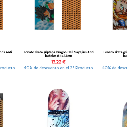
nds Anti
Tonato skate griptape Dragon Ball Sayajins Anti
Tonato skate gr
Vista rápida
bubbles 84x23cm
bu
Precio
13,22 €
Producto
40% de descuento en el 2º Producto
40% de descu