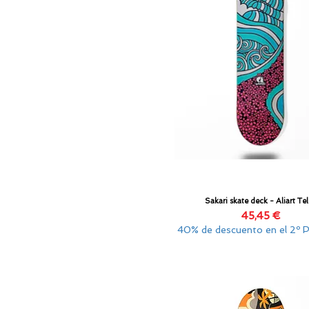
Sakari skate deck - Aliart Te
Vista rápida
Precio
45,45 €
40% de descuento en el 2º 