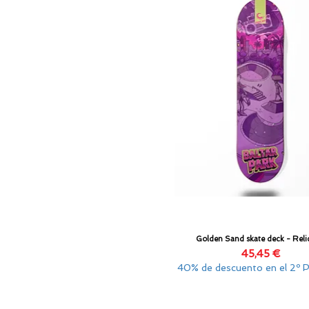
Golden Sand skate deck - Reli
Vista rápida
Precio
45,45 €
40% de descuento en el 2º 