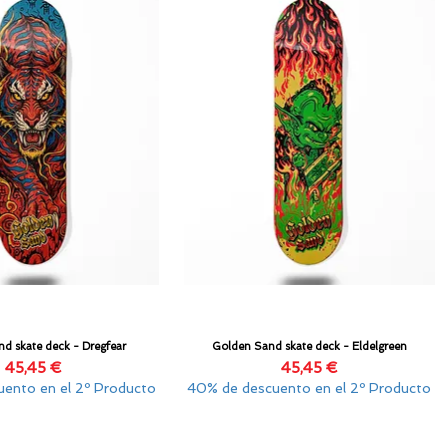
d skate deck - Dregfear
Golden Sand skate deck - Eldelgreen
Vista rápida
Vista rápida
Precio
Precio
45,45 €
45,45 €
ento en el 2º Producto
40% de descuento en el 2º Producto