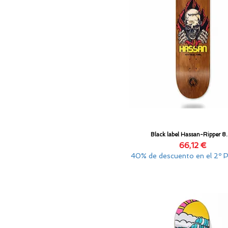
Black label Hassan-Ripper 8
Vista rápida
Precio
66,12 €
40% de descuento en el 2º 