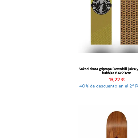
Sakari skate griptape Downhill juice 
Vista rápida
bubbles 84x23cm
Precio
13,22 €
40% de descuento en el 2º 