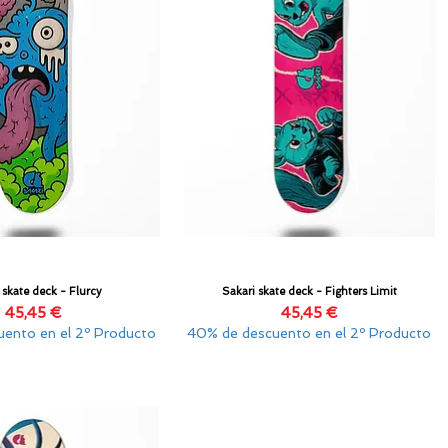
 skate deck - Flurcy
Sakari skate deck - Fighters Limit
Vista rápida
Vista rápida
Precio
Precio
45,45 €
45,45 €
ento en el 2º Producto
40% de descuento en el 2º Producto