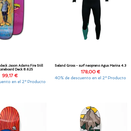
 deck Jason Adams Fire Still
Seland Gross - surf neopreno Agua Marina 4.3
Vista rápida
Vista rápida
kateboard Deck 8.625
Precio
178,00 €
Precio
99,17 €
40% de descuento en el 2º Producto
ento en el 2º Producto