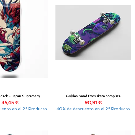
e deck - Japan Supremacy
Golden Sand Exos skate complete
Vista rápida
Vista rápida
Precio
Precio
45,45 €
90,91 €
ento en el 2º Producto
40% de descuento en el 2º Producto