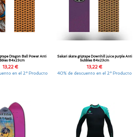
iptape Dragon Ball Power Anti
Sakari skate griptape Downhill juice purple Anti
Vista rápida
Vista rápida
bbles 84x23cm
bubbles 84x23cm
Precio
Precio
13,22 €
13,22 €
ento en el 2º Producto
40% de descuento en el 2º Producto