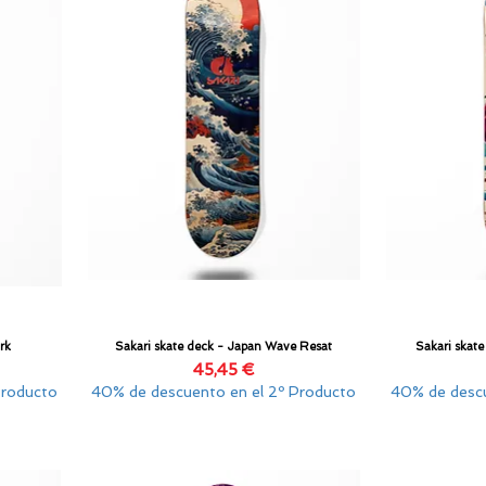
rk
Sakari skate deck - Japan Wave Resat
Sakari skat
Vista rápida
Precio
45,45 €
Producto
40% de descuento en el 2º Producto
40% de descu