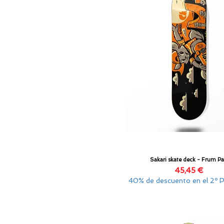
Sakari skate deck - Frum Pa
Vista rápida
Precio
45,45 €
40% de descuento en el 2º 