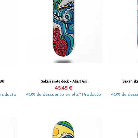
.38
Sakari skate deck - Aliart Gil
Sakari sk
Vista rápida
Precio
45,45 €
Producto
40% de descuento en el 2º Producto
40% de descu