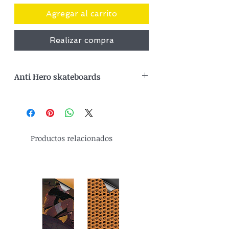
Agregar al carrito
Realizar compra
Anti Hero skateboards
La tabla Anti Hero Skateboards —
también conocida como skateboard,
deck, tabla de skate, pro model o
complete skateboard— es una de las
Productos relacionados
opciones más buscadas por skaters que
quieren resistencia, control y un estilo
crudo y auténtico. Anti Hero es una
marca legendaria dentro del
skateboarding, reconocida por su
construcción sólida, su pop duradero y
sus gráficos inconfundibles.
Cada deck Anti Hero está fabricado con