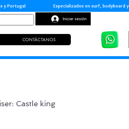
leares y Portugal Especializados en surf, body
Iniciar sesión
CONTÁCTANOS
iser: Castle king