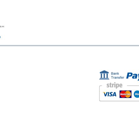
23cm
Vista rápida
o
ESTAMOS AQUÍ
FORMAS D
Golden Sand shop:
Carretera de la Lanzada 36 - bajo B
Portonovo - Pontevedra
Spain
TEL. +34 677145470
IVA-no: ES76827775R