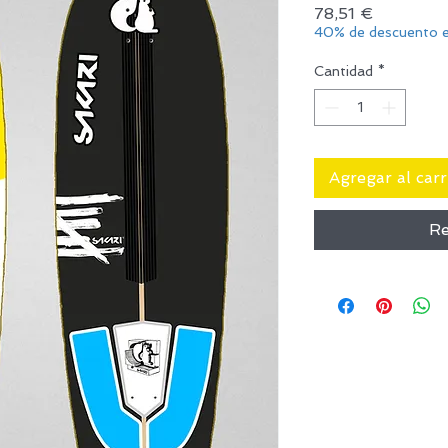
Precio
78,51 €
40% de descuento e
Cantidad
*
Agregar al carr
Re