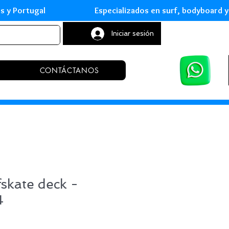
leares y Portugal Especializados en surf, body
Iniciar sesión
CONTÁCTANOS
fskate deck -
4