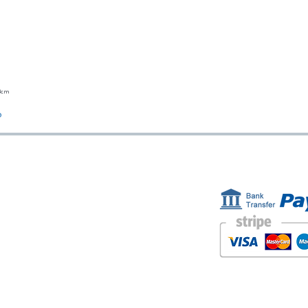
23cm
Vista rápida
o
ESTAMOS AQUÍ
FORMAS D
Golden Sand shop:
Carretera de la Lanzada 36 - bajo B
Portonovo - Pontevedra
Spain
TEL. +34 677145470
IVA-no: ES76827775R