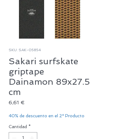
SKU: SAK-05854
Sakari surfskate
griptape
Dainamon 89x27.5
cm
Precio
6,61 €
40% de descuento en el 2º Producto
Cantidad
*